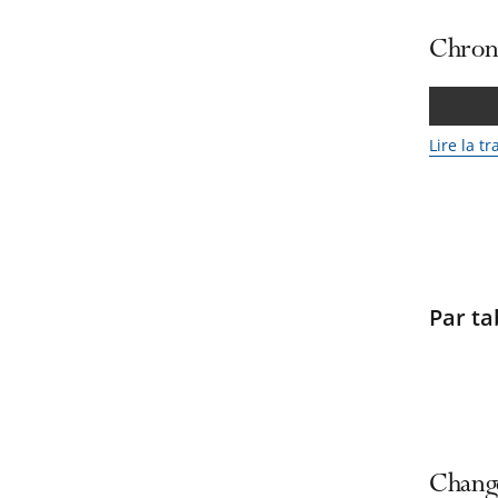
Chroni
Lire la t
Par ta
Change