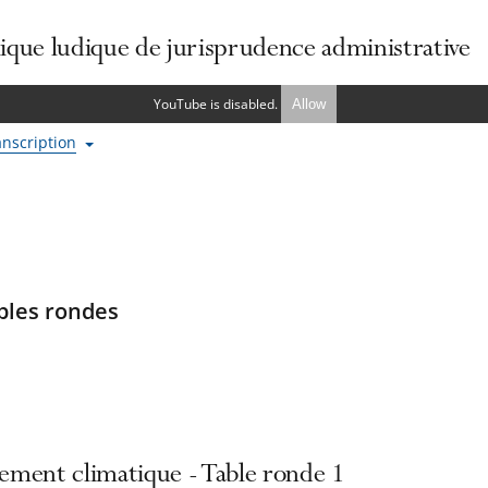
que ludique de jurisprudence administrative
YouTube is disabled.
Allow
ranscription
bles rondes
ment climatique - Table ronde 1