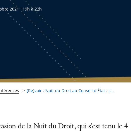
tobre 2021
19h à 22h
onférences
[Re]voir : Nuit du Droit au Conseil d'État : l’...
casion de la Nuit du Droit, qui s'est tenu le 4