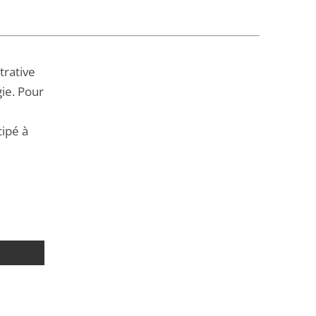
trative
gie. Pour
cipé à