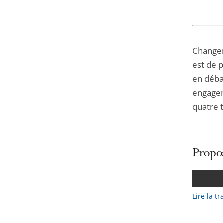
Changeme
est de p
en déba
engageme
quatre 
Propos
Lire la t