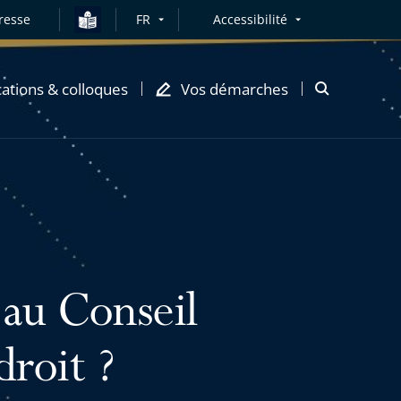
resse
FR
Accessibilité
cations & colloques
Vos démarches
Ouvrir
la
modale
de
recherche
 au Conseil
droit ?