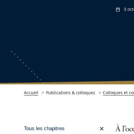
3 oc
Accueil
Publications & colloques
Colloques et c
Passer
À l’oc
Tous les chapitres