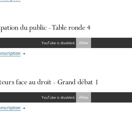
ipation du public - Table ronde 4
YouTube is disabled.
Allow
ranscription
teurs face au droit - Grand débat 1
YouTube is disabled.
Allow
ranscription