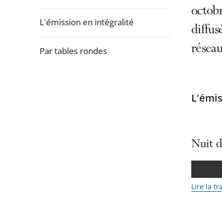
la
octobr
navigation
L'émission en intégralité
diffus
de
l'article
réseau
Par tables rondes
pour
arriver
Passer
après
la
L'émis
navigation
de
l'article
Nuit d
pour
arriver
avant
Lire la t