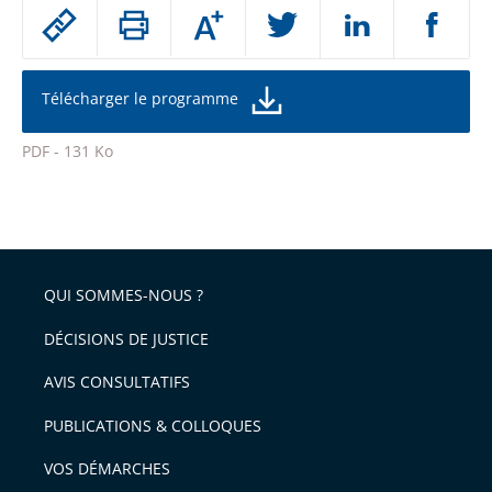
Passer
Augmenter
le
ou
réduire
partage
la
taille
de
Télécharger le programme
de
la
l'article
police
PDF - 131 Ko
pour
Passer
arriver
le
après
partage
de
QUI SOMMES-NOUS ?
l'article
pour
DÉCISIONS DE JUSTICE
arriver
AVIS CONSULTATIFS
avant
PUBLICATIONS & COLLOQUES
VOS DÉMARCHES