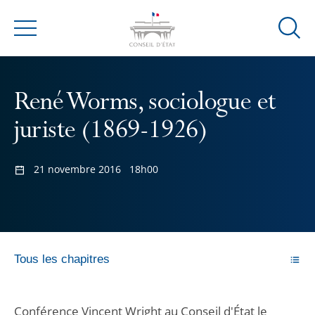
Ouvrir
Menu
la
modal
de
René Worms, sociologue et
reche
juriste (1869-1926)
21 novembre 2016
18h00
Tous les chapitres
Conférence Vincent Wright au Conseil d'État le