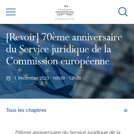
Ouvrir
Menu
la
modal
[Revoir] 70ème anniversaire
de
reche
du Service juridique de la
Commission européenne
1 décembre 2023
10h30 - 12h30
Tous les chapitres
70ème anniversaire du Service juridique de la