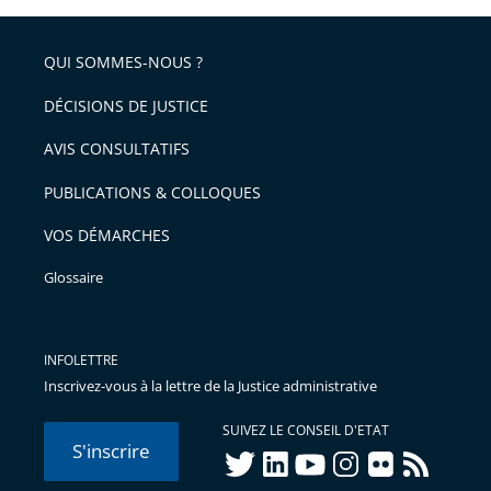
partage
pour
de
arriver
QUI SOMMES-NOUS ?
l'article
après
pour
DÉCISIONS DE JUSTICE
arriver
AVIS CONSULTATIFS
avant
PUBLICATIONS & COLLOQUES
VOS DÉMARCHES
Glossaire
INFOLETTRE
Inscrivez-vous à la lettre de la Justice administrative
SUIVEZ LE CONSEIL D'ETAT
S'inscrire
twitter
linkedIn
youtube
instagram
flickr
rss