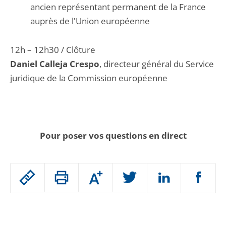
ancien représentant permanent de la France
auprès de l'Union européenne
12h – 12h30 / Clôture
Daniel Calleja Crespo
, directeur général du Service
juridique de la Commission européenne
Pour poser vos questions en direct
Passer
Augmenter
le
ou
réduire
partage
Passer
la
taille
de
le
de
la
l'article
police