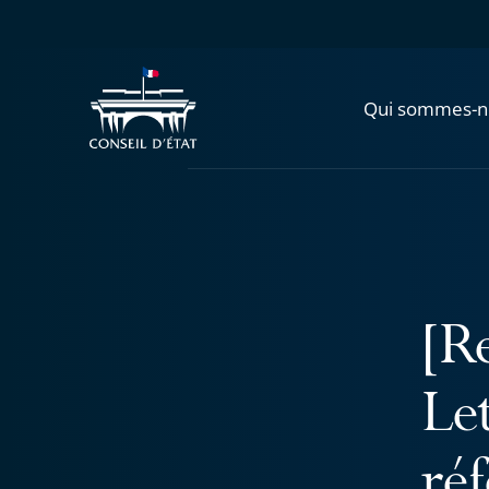
Qui sommes-n
[R
Let
ré