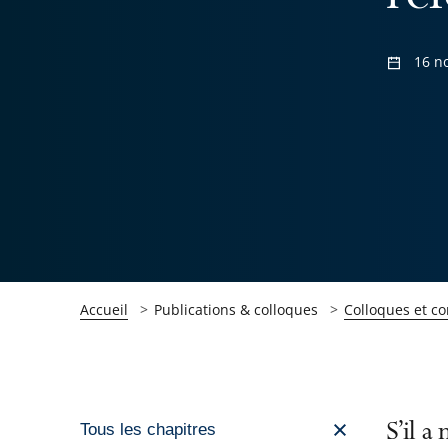
16 n
Accueil
Publications & colloques
Colloques et c
Passer
S’il a
Tous les chapitres