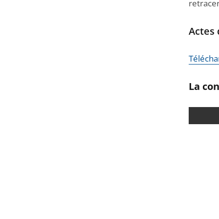
retracer
Actes 
Téléchar
L
a con