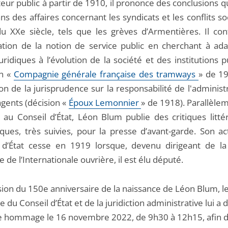
ur public à partir de 1910, il prononce des conclusions q
ns des affaires concernant les syndicats et les conflits s
u XXe siècle, tels que les grèves d’Armentières. Il con
ration de la notion de service public en cherchant à ada
uridiques à l’évolution de la société et des institutions 
on «
Compagnie générale française des tramways
» de 19
ion de la jurisprudence sur la responsabilité de l'administ
agents (décision «
Époux Lemonnier
» de 1918). Parallèle
e au Conseil d’État, Léon Blum publie des critiques litté
ques, très suivies, pour la presse d’avant-garde. Son act
 d’État cesse en 1919 lorsque, devenu dirigeant de la
e de l’Internationale ouvrière, il est élu député.
asion du 150e anniversaire de la naissance de Léon Blum, 
re du Conseil d’État et de la juridiction administrative lui a
e hommage le 16 novembre 2022, de 9h30 à 12h15, afin 