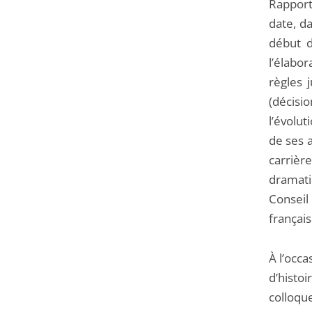
Rapporte
date, da
début d
l’élabo
règles j
(décisi
l’évolut
de ses 
carrièr
dramati
Conseil
français
À l’occ
d’histoi
colloqu