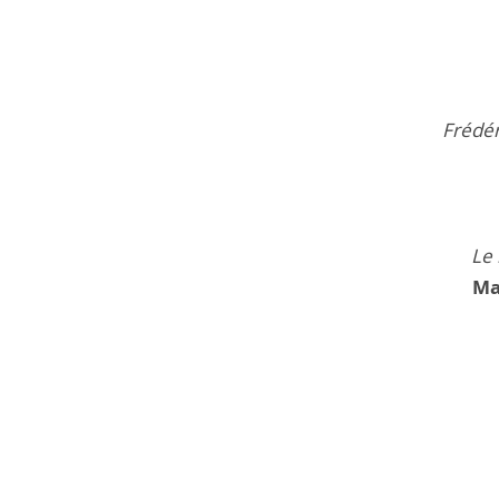
Frédér
Le 
Ma