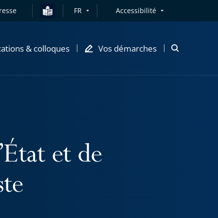
resse
FR
Accessibilité
cations & colloques
Vos démarches
Ouvrir
la
modale
de
recherche
État et de
ste