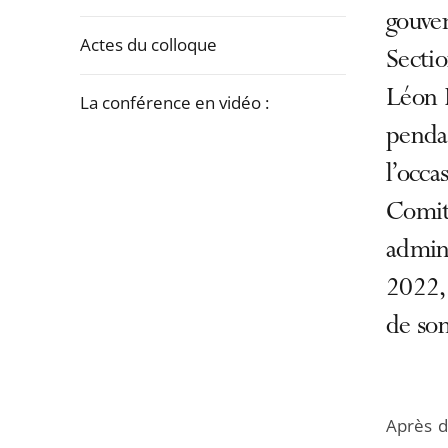
la
gouver
navigation
Actes du colloque
Sectio
de
l'article
Léon 
La conférence en vidéo :
pour
pendan
arriver
Passer
l’occa
après
la
Comité
navigation
admini
de
l'article
2022,
pour
de so
arriver
avant
Après d