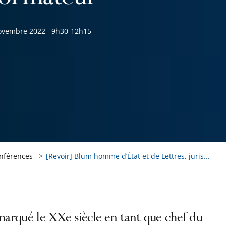
ovembre 2022
9h30-12h15
onférences
[Revoir] Blum homme d’État et de Lettres, juris...
 marqué le XXe siècle en tant que chef du