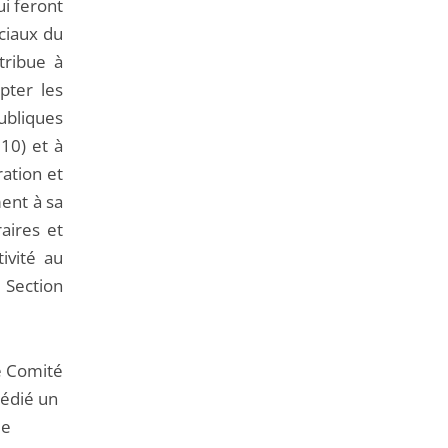
ui feront
ociaux du
tribue à
pter les
publiques
10) et à
ration et
ment à sa
raires et
ivité au
 Section
le Comité
 dédié un
de