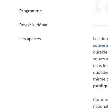
la
navigation
Programme
de
l'article
Revoir le débat
pour
arriver
Les deu
Les apartés
après
souvera
durablem
Passer
souverai
la
dans le 
navigation
quotidie
de
thème 
l'article
publiq
pour
arriver
Comment
avant
national