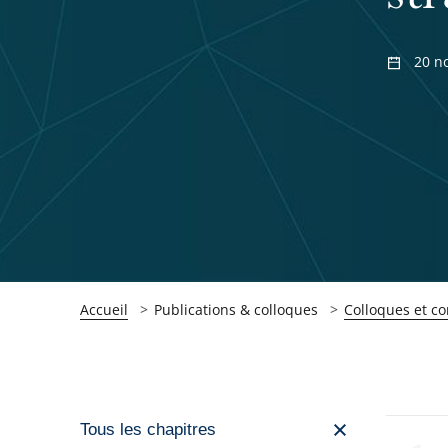
20 n
Accueil
Publications & colloques
Colloques et c
Passer
Tous les chapitres