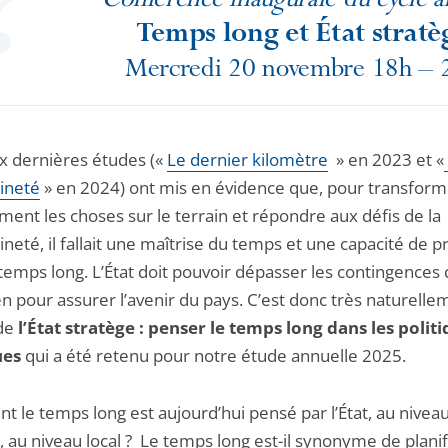
Conféren
ce inaugurale du cycle 
Temps long et État stratè
Mercredi 20 novembre 18h – 
x dernières études («
Le dernier kilomètre
» en 2023 et «
ineté
» en 2024) ont mis en évidence que, pour transform
ent les choses sur le terrain et répondre aux défis de la
neté, il fallait une maîtrise du temps et une capacité de p
temps long. L’État doit pouvoir dépasser les contingences
n pour assurer l’avenir du pays. C’est donc très naturelle
de
l’État stratège : penser le temps long dans les polit
ues
qui a été retenu pour notre étude annuelle 2025.
 le temps long est aujourd’hui pensé par l’État, au nivea
, au niveau local ? Le temps long est-il synonyme de planif