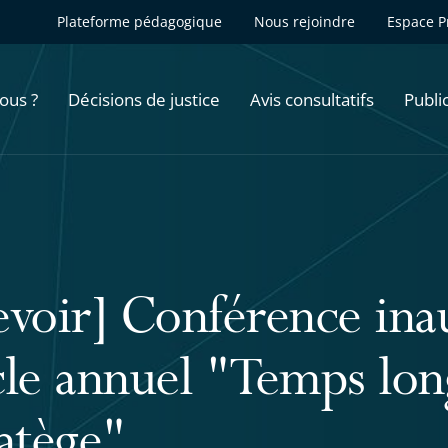
Plateforme pédagogique
Nous rejoindre
Espace P
ous ?
Décisions de justice
Avis consultatifs
Publi
evoir] Conférence ina
cle annuel "Temps lon
ratège"