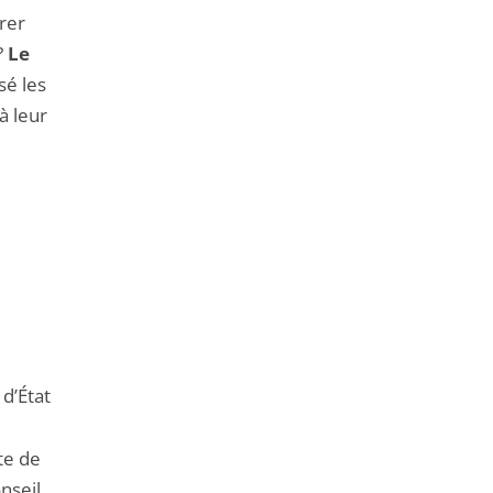
rer
?
Le
sé les
à leur
 d’État
te de
nseil