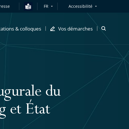
resse
FR
Accessibilité
cations & colloques
Vos démarches
Ouvrir
la
modale
de
recherche
ugurale du
g et État