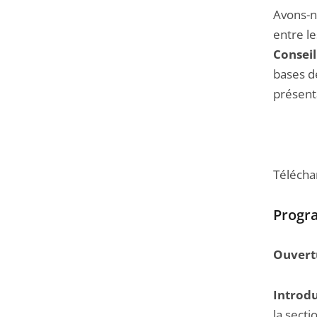
Avons-n
entre le
Conseil
bases d
présent
Télécha
Prog
Ouvert
Introdu
la secti