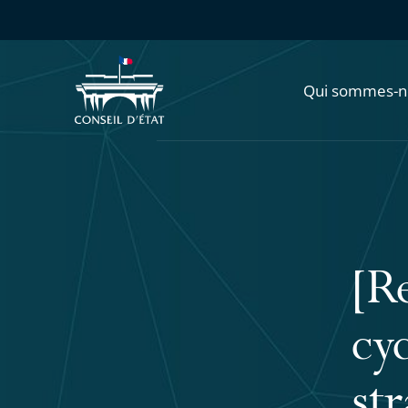
Qui sommes-n
[R
cy
st