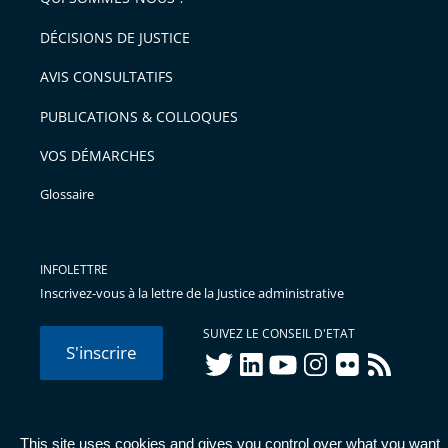
l'article
après
pour
DÉCISIONS DE JUSTICE
arriver
AVIS CONSULTATIFS
avant
PUBLICATIONS & COLLOQUES
VOS DÉMARCHES
Glossaire
INFOLETTRE
Inscrivez-vous à la lettre de la Justice administrative
SUIVEZ LE CONSEIL D'ETAT
S'inscrire
twitter
linkedIn
youtube
instagram
flickr
rss
This site uses cookies and gives you control over what you want