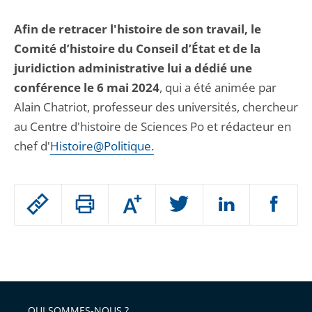
Afin de retracer l'histoire de son travail, le
Comité d’histoire du Conseil d’État et de la
juridiction administrative lui a dédié une
conférence le 6 mai 2024
, qui a été animée par
Alain Chatriot, professeur des universités, chercheur
au Centre d'histoire de Sciences Po et rédacteur en
chef d'
Histoire@Politique.
Passer
Augmenter
le
ou
réduire
partage
Passer
la
taille
de
le
de
la
l'article
partage
police
pour
de
arriver
QUI SOMMES-NOUS ?