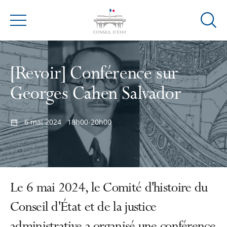
Ouvrir
Menu
la
modal
de
[Revoir] Conférence sur
reche
Georges Cahen Salvador
6 mai 2024
18h00-20h00
Le 6 mai 2024, le Comité d'histoire du
Conseil d'État et de la justice