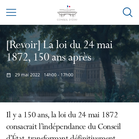
Ouvrir
Menu
la
modal
de
[Revoir] La loi du 24 mai
reche
1872, 150 ans après
29 mai 2022
14h00 - 17h00
Il y a 150 ans, la loi du 24 mai 1872
consacrait l’indépendance du Conseil