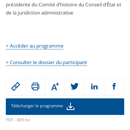
présidente du Comité d’histoire du Conseil d’État et
de la juridiction administrative
> Accéder au programme
> Consulter le dossier du participant
Passer
Augmenter
le
ou
réduire
partage
la
taille
de
Télécharger le programme
de
la
l'article
police
PDF - 889 Ko
pour
Passer