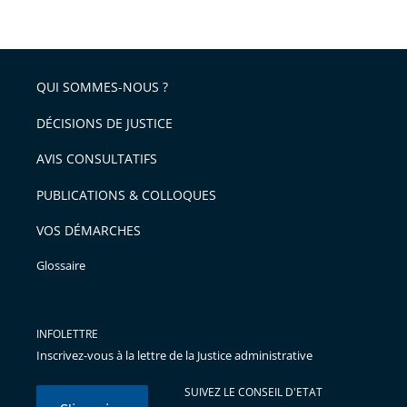
arriver
le
après
partage
de
QUI SOMMES-NOUS ?
l'article
pour
DÉCISIONS DE JUSTICE
arriver
AVIS CONSULTATIFS
avant
PUBLICATIONS & COLLOQUES
VOS DÉMARCHES
Glossaire
INFOLETTRE
Inscrivez-vous à la lettre de la Justice administrative
SUIVEZ LE CONSEIL D'ETAT