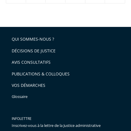
réduire
partage
Passer
la
taille
de
le
de
la
l'article
partage
police
pour
de
arriver
QUI SOMMES-NOUS ?
l'article
après
pour
DÉCISIONS DE JUSTICE
arriver
AVIS CONSULTATIFS
avant
PUBLICATIONS & COLLOQUES
VOS DÉMARCHES
Glossaire
INFOLETTRE
Inscrivez-vous à la lettre de la Justice administrative