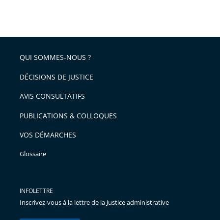
partage
Passer
la
taille
de
le
de
la
l'article
partage
police
pour
de
arriver
QUI SOMMES-NOUS ?
l'article
après
pour
DÉCISIONS DE JUSTICE
arriver
AVIS CONSULTATIFS
avant
PUBLICATIONS & COLLOQUES
VOS DÉMARCHES
Glossaire
INFOLETTRE
Inscrivez-vous à la lettre de la Justice administrative