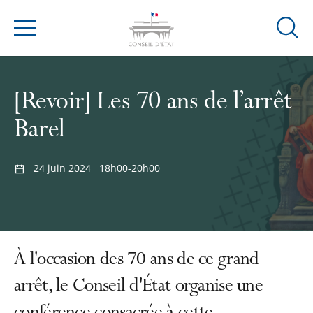
Ouvrir
Menu
la
modal
de
[Revoir] Les 70 ans de l’arrêt
reche
Barel
24 juin 2024
18h00-20h00
À l'occasion des 70 ans de ce grand
arrêt, le Conseil d'État organise une