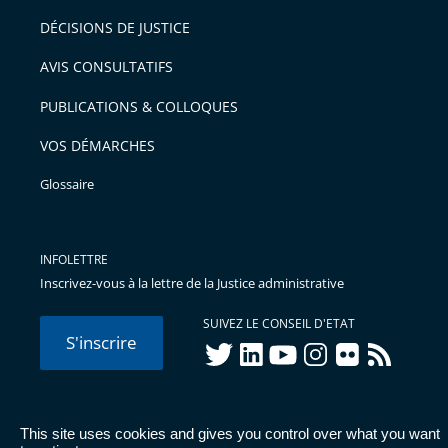
après
pour
DÉCISIONS DE JUSTICE
arriver
AVIS CONSULTATIFS
avant
PUBLICATIONS & COLLOQUES
VOS DÉMARCHES
Glossaire
INFOLETTRE
Inscrivez-vous à la lettre de la Justice administrative
SUIVEZ LE CONSEIL D'ETAT
S'inscrire
twitter
linkedIn
youtube
instagram
flickr
rss
This site uses cookies and gives you control over what you want
© Conseil d'État 2026 -
Mentions légales
-
Cookies
-
Données