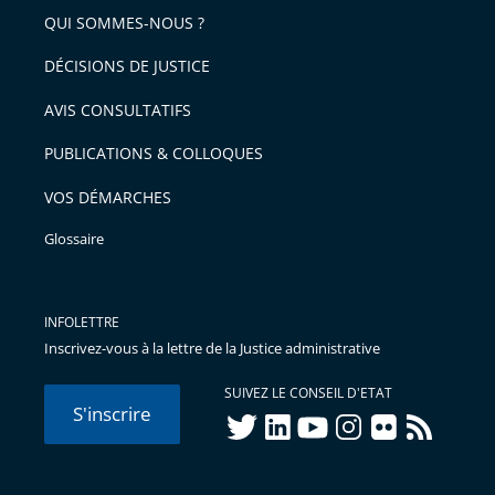
QUI SOMMES-NOUS ?
l'article
pour
DÉCISIONS DE JUSTICE
arriver
AVIS CONSULTATIFS
avant
PUBLICATIONS & COLLOQUES
VOS DÉMARCHES
Glossaire
INFOLETTRE
Inscrivez-vous à la lettre de la Justice administrative
SUIVEZ LE CONSEIL D'ETAT
S'inscrire
twitter
linkedIn
youtube
instagram
flickr
rss