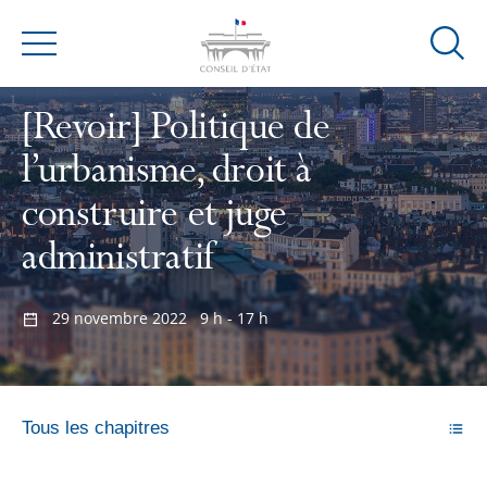
Ouvrir
Menu
la
modal
[Revoir] Politique de
de
reche
l’urbanisme, droit à
construire et juge
administratif
29 novembre 2022
9 h - 17 h
Tous les chapitres