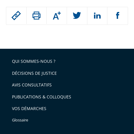
Passer
Augmenter
le
ou
réduire
partage
Passer
la
taille
de
le
de
la
l'article
partage
police
pour
de
arriver
QUI SOMMES-NOUS ?
l'article
après
pour
DÉCISIONS DE JUSTICE
arriver
AVIS CONSULTATIFS
avant
PUBLICATIONS & COLLOQUES
VOS DÉMARCHES
Glossaire