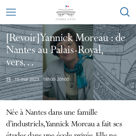
Ouvrir
Menu
la
modal
[Revoir] Yannick Moreau : de
de
reche
Nantes au Palais-Royal,
vers…
15 mai 2023
18h00-20h00
Née à Nantes dans une famille
d’industriels, Yannick Moreau a fait ses