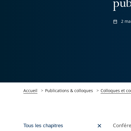
pub
2 ma
Accueil
Publications & colloques
Colloques et c
Passer
Confére
Tous les chapitres