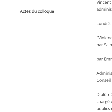
la
Vincent 
navigation
administ
Actes du colloque
de
l'article
Lundi 2
Passer
pour
la
arriver
"Violenc
navigation
après
par Sai
de
l'article
par Em
pour
arriver
Adminis
avant
Conseil 
Diplômé
chargé 
publics 