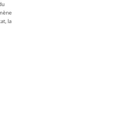
du
 mène
at, la