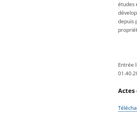
études 
dévelop
depuis p
propriét
Entrée l
01.40.2
Actes 
Téléchar