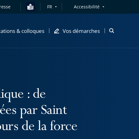
resse
FR
Accessibilité
cations & colloques
Vos démarches
Ouvrir
la
modale
de
recherche
ique : de
vées par Saint
rs de la force