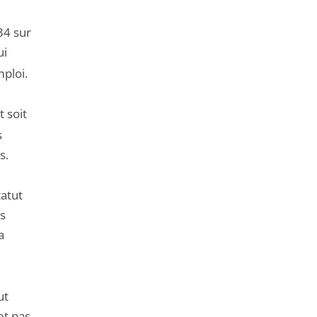
34 sur
ui
ploi.
 soit
s
s.
tatut
ns
a
ut
et pas