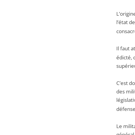
L’origin
l’état de
consacr
Il faut 
édicté,
supérieu
C’est do
des mili
législa
défense
Le milit
général 