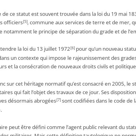
e de ce statut est souvent trouvée dans la loi du 19 mai 18
s officiers
[5]
, commune aux services de terre et de mer, q
e notamment le principe de séparation du grade et de l’em
attendre la loi du 13 juillet 1972
[6]
pour qu’un nouveau statut
 dans un contexte qui impose le rajeunissement des grade
rs et la consécration de nouveaux droits civils et politique
nc sur cet héritage normatif qu’est consacré en 2005, le s
taires qui fait l’objet des travaux de ce jour. Ses dispositio
tives désormais abrogées
[7]
sont codifiées dans le code de l
.
aire peut être défini comme l’agent public relevant du stat
des militaires. Mais cette définition tautologique ne perm