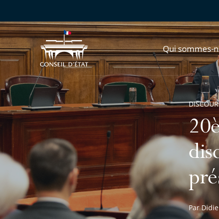
Qui sommes-n
DISCOUR
20è
dis
pré
Par Didie