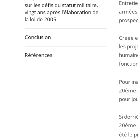
Entretie
sur les défis du statut militaire,
armées, 
vingt ans après l’élaboration de
la loi de 2005
prospect
Conclusion
Créée e
les proj
Références
humaines
fonction
Passer
la
Pour in
navigation
20ème an
de
pour jou
l'article
pour
Si derri
arriver
20ème a
avant
été le p