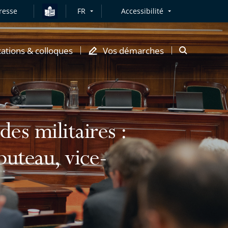
resse
FR
Accessibilité
cations & colloques
Vos démarches
Ouvrir
la
modale
de
recherche
es militaires :
uteau, vice-