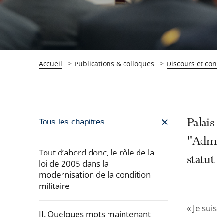
Accueil
Publications & colloques
Discours et con
Passer
Palais
Tous les chapitres
la
"Admin
navigation
Tout d’abord donc, le rôle de la
statut
de
loi de 2005 dans la
modernisation de la condition
l'article
militaire
pour
arriver
« Je sui
II. Quelques mots maintenant
après