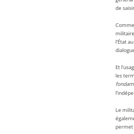
de saisi
Comme l
militair
l’État a
dialogue
Et l’usa
les term
fondame
l’indépe
Le milit
égalemen
permet d