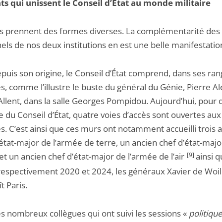
ts qui unissent le Conseil d’État au monde militaire
ns prennent des formes diverses. La complémentarité des
els de nos deux institutions en est une belle manifestatio
epuis son origine, le Conseil d’État comprend, dans ses ran
es, comme l’illustre le buste du général du Génie, Pierre 
Allent, dans la salle Georges Pompidou. Aujourd’hui, pour 
du Conseil d’État, quatre voies d’accès sont ouvertes aux
es. C’est ainsi que ces murs ont notamment accueilli trois 
état-major de l’armée de terre, un ancien chef d’état-majo
t un ancien chef d’état-major de l’armée de l’air
[9]
ainsi q
respectivement 2020 et 2024, les généraux Xavier de Woi
t Paris.
es nombreux collègues qui ont suivi les sessions «
politiqu