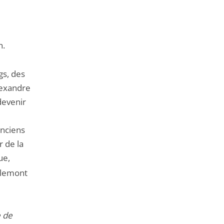
n.
gs, des
Alexandre
devenir
anciens
r de la
ue,
llemont
e de