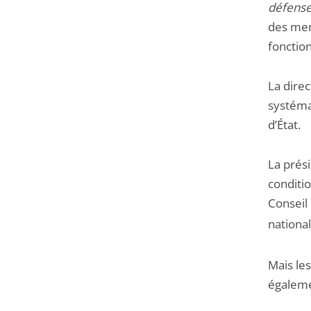
défens
des mem
fonction
La direc
systéma
d’État.
La prési
conditi
Conseil 
nationa
Mais les
égalemen