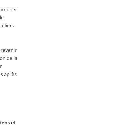
 emmener
de
culiers
 revenir
on de la
r
ns après
iens et