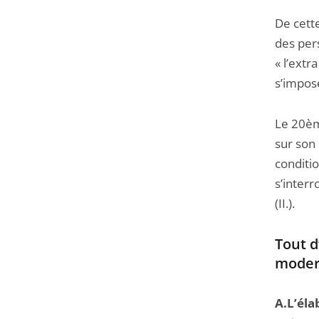
De cette
des per
« l’extr
s’impos
Le 20èm
sur son 
conditio
s’interr
(II.).
Tout d
modern
A.L’éla