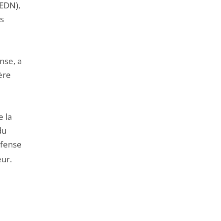
HEDN),
s
nse, a
ère
e la
du
éfense
eur.