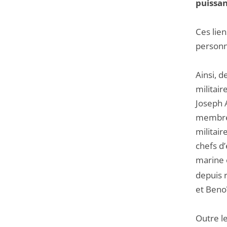
puissan
Ces lie
personn
Ainsi, d
militair
Joseph 
membre 
militair
chefs d’
marine e
depuis 
et Benoî
Outre l