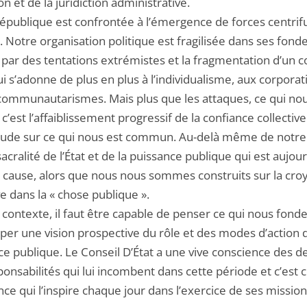
ion et de la juridiction administrative.
épublique est confrontée à l’émergence de forces centrif
. Notre organisation politique est fragilisée dans ses fon
ar des tentations extrémistes et la fragmentation d’un c
ui s’adonne de plus en plus à l’individualisme, aux corpora
communautarismes. Mais plus que les attaques, ce qui no
c’est l’affaiblissement progressif de la confiance collective
titude sur ce qui nous est commun. Au-delà même de notre
 sacralité de l’État et de la puissance publique qui est aujou
 cause, alors que nous nous sommes construits sur la cro
ve dans la « chose publique ».
contexte, il faut être capable de penser ce qui nous fonde
per une vision prospective du rôle et des modes d’action d
e publique. Le Conseil D’État a une vive conscience des de
onsabilités qui lui incombent dans cette période et c’est 
ce qui l’inspire chaque jour dans l’exercice de ses mission