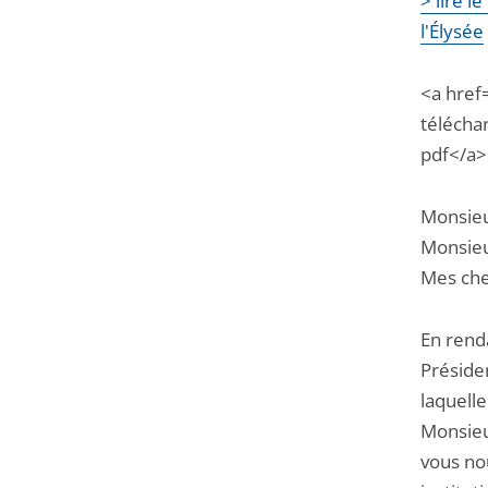
> lire l
l'Élysée
<a href
téléchar
pdf</a>
Monsieu
Monsieur
Mes che
En renda
Préside
laquelle
Monsieu
vous nou