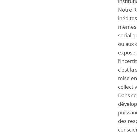
institut
Notre R
inédites
mêmes p
social q
ou aux 
expose, 
l’incer
c’est la
mise en
collecti
Dans ce 
dévelop
puissanc
des resp
conscien