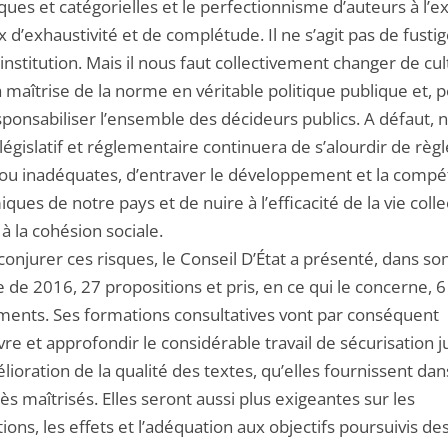
ues et catégorielles et le perfectionnisme d’auteurs à l’e
 d’exhaustivité et de complétude. Il ne s’agit pas de fustig
 institution. Mais il nous faut collectivement changer de cul
a maîtrise de la norme en véritable politique publique et, 
sponsabiliser l’ensemble des décideurs publics. A défaut, 
législatif et réglementaire continuera de s’alourdir de règl
 ou inadéquates, d’entraver le développement et la compét
ues de notre pays et de nuire à l’efficacité de la vie colle
 la cohésion sociale.
conjurer ces risques, le Conseil D’État a présenté, dans so
 de 2016, 27 propositions et pris, en ce qui le concerne, 6
ents. Ses formations consultatives vont par conséquent
re et approfondir le considérable travail de sécurisation j
lioration de la qualité des textes, qu’elles fournissent da
rès maîtrisés. Elles seront aussi plus exigeantes sur les
ations, les effets et l’adéquation aux objectifs poursuivis de