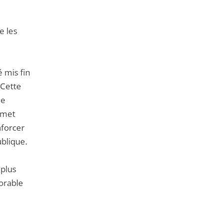
e les
é mis fin
 Cette
de
ermet
nforcer
ublique.
 plus
orable