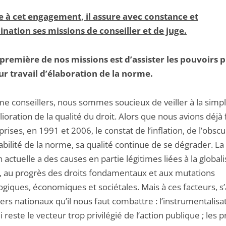
e à cet engagement, il assure avec constance et
nation ses missions de conseiller et de juge.
première de nos missions est d’assister les pouvoirs p
ur travail d’élaboration de la norme.
e conseillers, nous sommes soucieux de veiller à la simpli
lioration de la qualité du droit. Alors que nous avions déjà f
rises, en 1991 et 2006, le constat de l’inflation, de l’obscu
tabilité de la norme, sa qualité continue de se dégrader. La
n actuelle a des causes en partie légitimes liées à la global
t, au progrès des droits fondamentaux et aux mutations
giques, économiques et sociétales. Mais à ces facteurs, s
ers nationaux qu’il nous faut combattre : l’instrumentalisa
qui reste le vecteur trop privilégié de l’action publique ; les 