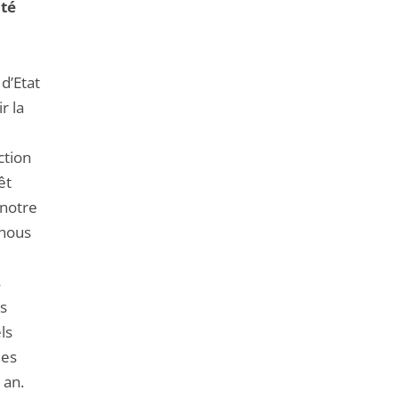
ité
 d’Etat
r la
ction
êt
 notre
 nous
s
ns
ls
des
 an.