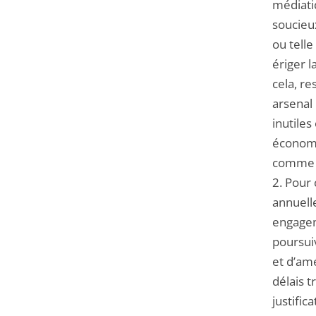
médiatiq
soucieux
ou telle
ériger l
cela, re
arsenal 
inutiles
économiq
comme à
2. Pour 
annuelle
engagem
poursuiv
et d’amé
délais t
justific