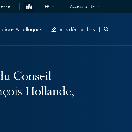
resse
FR
Accessibilité
cations & colloques
Vos démarches
Ouvrir
la
modale
de
recherche
du Conseil
nçois Hollande,