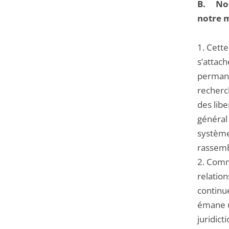
B.
Nou
notre m
1. Cette
s’attach
permane
recherch
des libe
général 
système 
rassemb
2. Comme
relation
continu
émane u
juridict