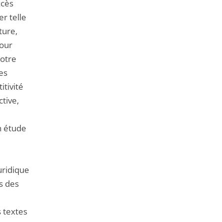
xcès
er telle
ture,
pour
notre
es
itivité
ctive,
n étude
uridique
ns des
s textes