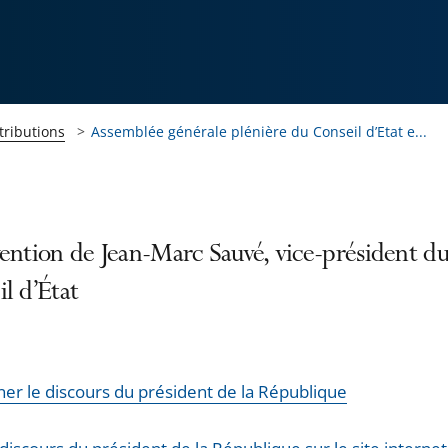
tributions
Assemblée générale plénière du Conseil d’Etat e...
ention de Jean-Marc Sauvé, vice-président d
l d’État
ner le discours du président de la République