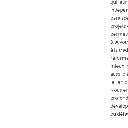
qui leur
indépen
paraisse
projets 
permett
3. A vot
à la tra
réforme
mieux in
aussi d’
le lien 
Nous en
profond
dévelop
ou défa