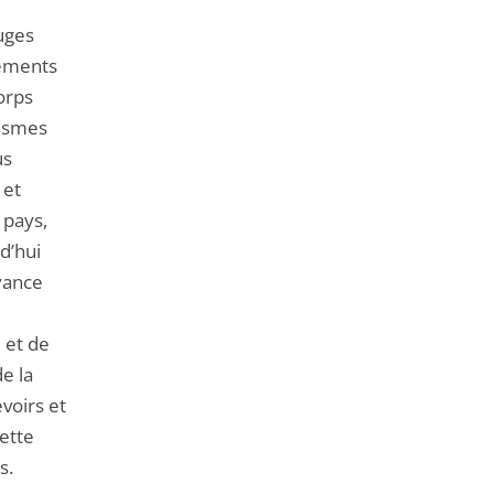
uges
dements
orps
tismes
us
 et
 pays,
rd’hui
yance
 et de
e la
voirs et
cette
s.