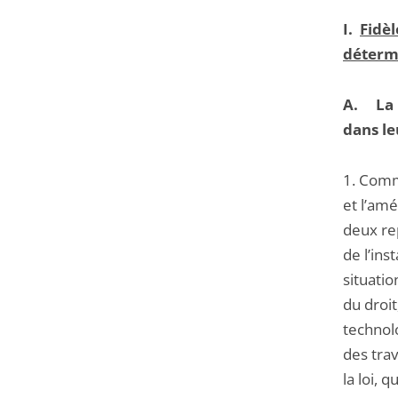
I.
Fidèl
détermi
A.
La 
dans le
1. Comm
et l’amé
deux rep
de l’ins
situatio
du droi
technolo
des trav
la loi, 