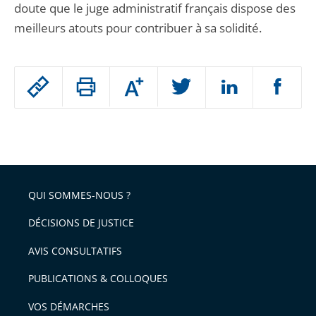
doute que le juge administratif français dispose des
meilleurs atouts pour contribuer à sa solidité.
Passer
Augmenter
le
ou
réduire
partage
Passer
la
taille
de
le
de
la
l'article
partage
police
pour
de
arriver
QUI SOMMES-NOUS ?
l'article
après
pour
DÉCISIONS DE JUSTICE
arriver
AVIS CONSULTATIFS
avant
PUBLICATIONS & COLLOQUES
VOS DÉMARCHES