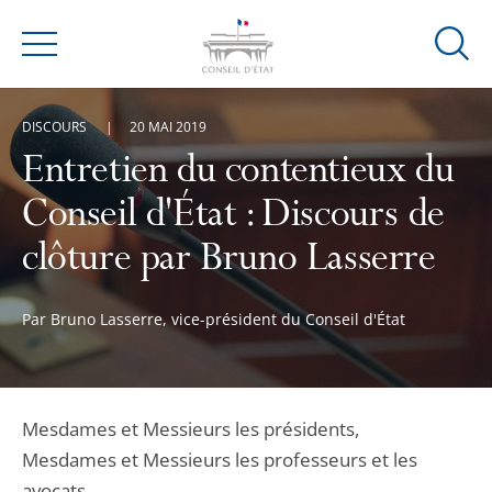
Ouvrir
Menu
la
modal
DISCOURS
20 MAI 2019
de
reche
Entretien du contentieux du
Conseil d'État : Discours de
clôture par Bruno Lasserre
Par Bruno Lasserre, vice-président du Conseil d'État
Mesdames et Messieurs les présidents,
Mesdames et Messieurs les professeurs et les
avocats,