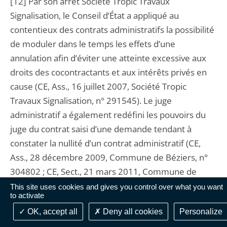
[12] Par son arrêt Société Tropic Travaux
Signalisation, le Conseil d’État a appliqué au
contentieux des contrats administratifs la possibilité
de moduler dans le temps les effets d’une
annulation afin d’éviter une atteinte excessive aux
droits des cocontractants et aux intérêts privés en
cause (CE, Ass., 16 juillet 2007, Société Tropic
Travaux Signalisation, n° 291545). Le juge
administratif a également redéfini les pouvoirs du
juge du contrat saisi d’une demande tendant à
constater la nullité d’un contrat administratif (CE,
Ass., 28 décembre 2009, Commune de Béziers, n°
304802 ; CE, Sect., 21 mars 2011, Commune de
Béziers, n° 304806).
This site uses cookies and gives you control over what you want
to activate
OK, accept all
Deny all cookies
Personalize
[13] CE, Ass., 13 juillet 2016, M. Czabaj, n° 387763.