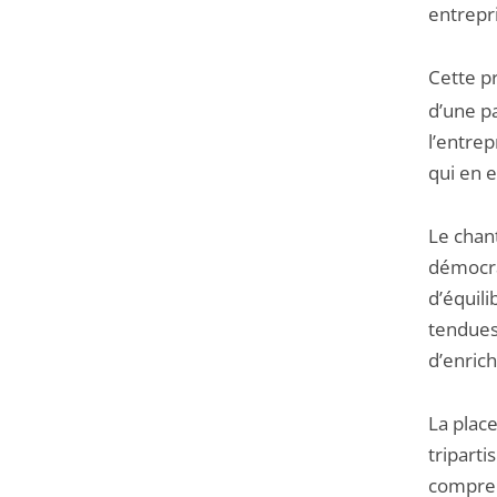
entrepri
Cette p
d’une pa
l’entrep
qui en e
Le chant
démocra
d’équil
tendues
d’enric
La place
triparti
comprena