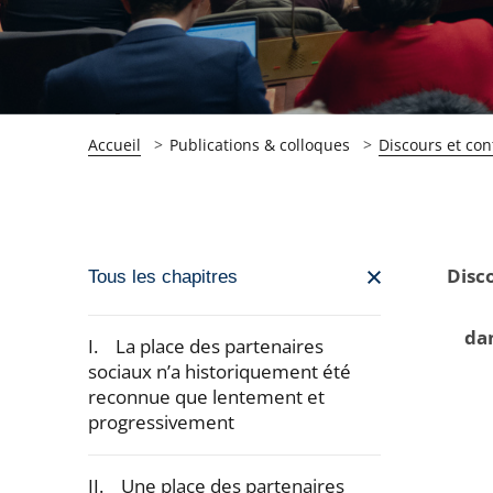
Accueil
Publications & colloques
Discours et con
Passer
Disco
Tous les chapitres
la
navigation
dan
I. La place des partenaires
de
sociaux n’a historiquement été
reconnue que lentement et
l'article
progressivement
pour
arriver
II. Une place des partenaires
après