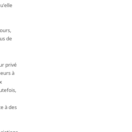
u’elle
ours,
lus de
ur privé
yeurs à
x
utefois,
te à des