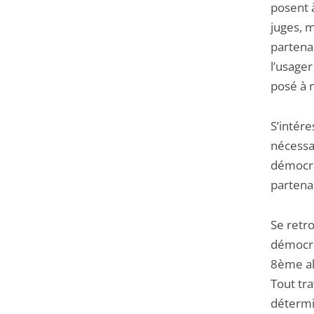
posent à
juges, m
partenai
l’usager
posé à n
S’intére
nécessa
démocra
partenai
Se retr
démocra
8ème al
Tout tra
détermin