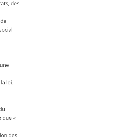
cats, des
s
 de
social
 une
a loi.
 du
e que «
tion des