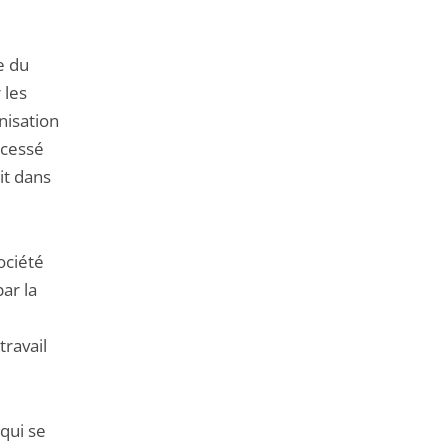
e du
 les
nisation
 cessé
it dans
ociété
ar la
travail
qui se