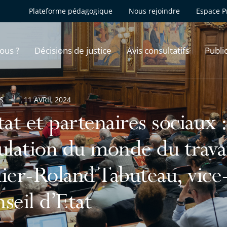
Plateforme pédagogique
Nous rejoindre
Espace P
ous ?
Décisions de justice
Avis consultatifs
Publi
S
11 AVRIL 2024
tat et partenaires sociaux :
ulation du monde du travai
ier-Roland Tabuteau, vice
seil d’Etat