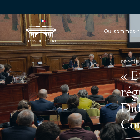
Qui sommes-n
DISCOUR
« E
rég
Did
Con