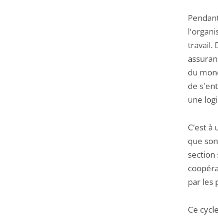
Pendant 
l'organi
travail.
assuran
du monde
de s'en
une log
C’est à
que sont
section 
coopérat
par les 
Ce cycle