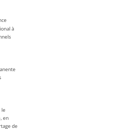
nce
ional à
nnels
manente
s
 le
, en
artage de