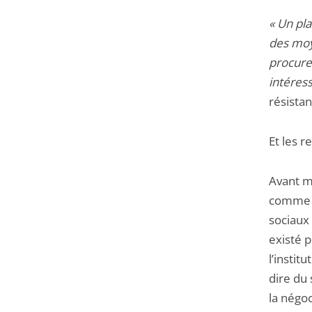
« Un pla
des moye
procure
intéress
résista
Et les r
Avant mê
comme p
sociaux 
existé 
l’instit
dire du 
la négoc