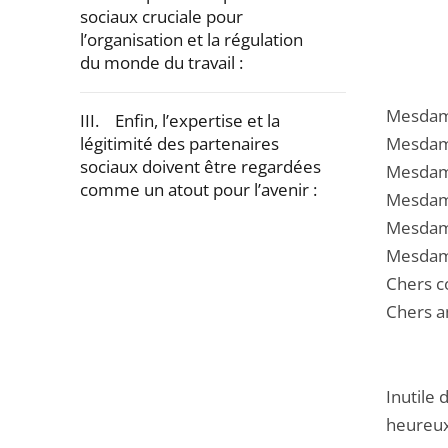
sociaux cruciale pour
l’organisation et la régulation
du monde du travail :
Mesdame
III. Enfin, l’expertise et la
légitimité des partenaires
Mesdame
sociaux doivent être regardées
Mesdame
comme un atout pour l’avenir :
Mesdame
Mesdame
Passer
Mesdame
la
Chers c
navigation
Chers a
de
l'article
pour
Inutile 
arriver
heureux 
avant