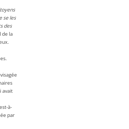
itoyens
e se les
ts des
 de la
eux.
les.
nvisagée
naires
 avait
est-à-
xée par