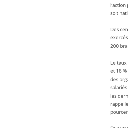
l’action
soit nat
Des cen
exercés
200 bra
Le taux 
et 18 %
des org
salariés
les der
rappelle
pourcen