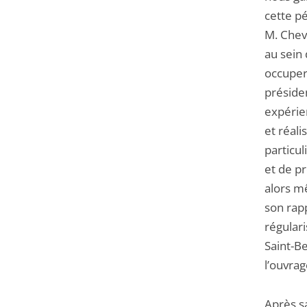
cette p
M. Chev
au sein 
occuper 
présiden
expérie
et réal
particul
et de pr
alors mê
son rap
régulari
Saint-Be
l’ouvra
Après s