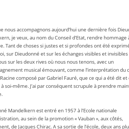
ue nous accompagnons aujourd’hui une dernière fois Die
ern, je veux, au nom du Conseil d’Etat, rendre hommage 
. Tant de choses si justes et si profondes ont été exprim
i, sur Dieudonné et sur les échanges visibles et invisibles
ous sur les deux rives où nous nous tenons, avec un
gnement musical émouvant, comme l’interprétation du 
 Racine composé par Gabriel Fauré, que ce qui a été dit et
it à soi-même. J’ai par conséquent scrupule à prendre mai
e.
né Mandelkern est entré en 1957 à l’Ecole nationale
stration, au sein de la promotion « Vauban », aux côtés,
t, de Jacques Chirac. A sa sortie de l’école, deux ans plus 