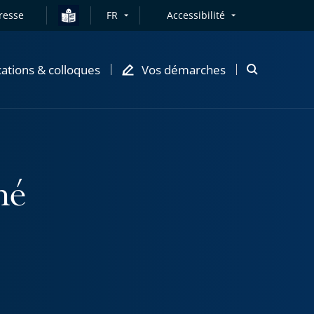
resse
FR
Accessibilité
cations & colloques
Vos démarches
Ouvrir
la
modale
de
recherche
né