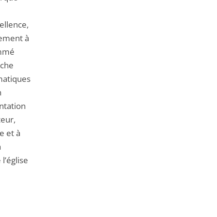
ellence,
lement à
ommé
iche
gmatiques
n
entation
teur,
e et à
a
l’église