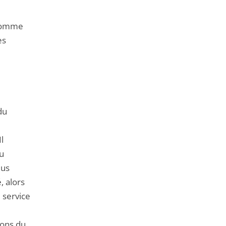
 comme
es
du
l
du
lus
, alors
 service
ions du