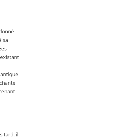
udonné
à sa
ées
 existant
cantique
 chanté
ntenant
tard, il