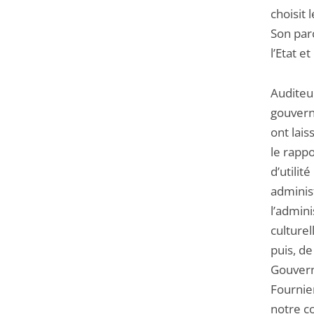
choisit 
Son parc
l’Etat e
Auditeu
gouvern
ont lais
le rappo
d’utilit
administ
l’admin
culture
puis, d
Gouvern
Fournier
notre c