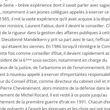
-Seine – brève expérience dont il savait parler avec sagac
e, notamment à ses jeunes collègues appelés à exercer ce
1985, il mit la vaste expérience qu’il avait acquise à la disp
er ministre, Laurent Fabius, dont il devint le conseiller. 
 de la rigueur dans la gestion des affaires publiques à cet
Dieudonné Mandelkern y prit sa part avec le tact, l’efficaci
 qui étaient les siennes. En 1986 lorsqu’il réintègre le Cons
cette fois comme conseiller d’Etat, il devient rapidement a
sident de la 6
ème
sous-section, notamment en charge du
eux de la justice, de l’urbanisme et de l’environnement. En 
l est à nouveau appelé à exercer d’importantes responsabil
eur du Conseil d’Etat, comme directeur du cabinet civil et mi
-Pierre Chevènement, alors ministre de la défense dans le
ement de Michel Rocard. Il est resté à ce poste jusqu’au
hement de la première guerre d’Irak en 1991. Chacun d’e
de présents à l’esprit les épreuves et les choix qui ont m