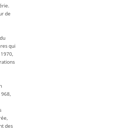
érie.
ur de
 du
res qui
n 1970,
rations
n
1968,
s
rée,
nt des