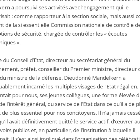
ern a poursuivi ses activités avec l’engagement qui le
risait : comme rapporteur à la section sociale, mais aussi
nt de la si essentielle Commission nationale de contrôle d
tions de sécurité, chargée de contrôler les « écoutes
niques ».
du Conseil d’Etat, directeur au secrétariat général du
ement, préfet, conseiller du Premier ministre, directeur 
 du ministre de la défense, Dieudonné Mandelkern a
blement incarné les multiples visages de l’Etat régalien. I
ntait pour nous, ses jeunes collègues, une forme élevée 
de l’intérêt général, du service de l’Etat dans ce qu’il a de p
 de plus essentiel pour nos concitoyens. Il n’a jamais cessé
il avait définitivement quitté le service actif, d’œuvrer au
oirs publics et, en particulier, de l’institution à laquelle il
ait. Il s’est ainsi impliqué dans l’organisation des célébrat