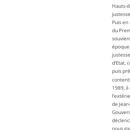
Hauts-de
justess
Puis en 
du Premi
souvient
époque. 
justesse
d’Etat, 
puis pré
contenti
1989, i
l’extéri
de Jean
Gouvern
déclenc
nous gar