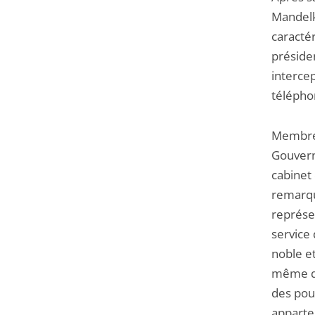
Mandelk
caracté
préside
intercep
télépho
Membre 
Gouvern
cabinet
remarqua
représe
service 
noble et
même qu’
des pouv
apparten