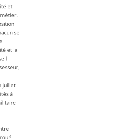
ité et
 métier.
osition
Chacun se
te
té et la
eil
ssesseur,
juillet
ités à
litaire
ntre
arqué