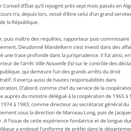
le Conseil d’État qu’il rejoignit près sept mois passés en Alg
ours n’a, depuis lors, cessé d’être celui d’un grand servite
t de la République.
r, puis maître des requêtes, rapporteur puis commissaire
ement, Dieudonné Mandelkern s’est investi dans des affai
sé une trace profonde dans la jurisprudence. Il fut ainsi, e
rteur de l’arrêt
Ville-Nouvelle Est
sur le contrôle des décla
é publique, qui demeure l’un des grands arrêts du droit
ratif. Il exerça aussi de hautes responsabilités dans
istration. D’abord, comme chef du service de la coopératio
lle auprès du ministre délégué à la coopération de 1965 à 
e 1974 à 1983, comme directeur au secrétariat général du
ement sous la direction de Marceau Long, puis de Jacque
. A l’issue de cette expérience fondatrice et de longue du
ollègue a endossé l’uniforme de préfet dans le départeme