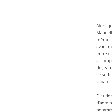
Alors q
Mandelk
mémoire
avant mo
entre n
accompa
de Jean
se suff
la parol
Dieudon
d’admini
notammen