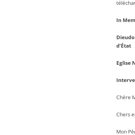
télécha
In Me
Dieudo
d’État
Eglise 
Interve
Chère 
Chers e
Mon Pè