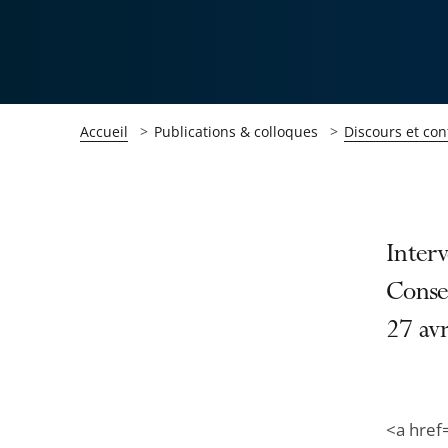
Accueil
Publications & colloques
Discours et con
Passer
Passer
Interv
la
la
Consei
navigation
navigation
27 av
de
de
l'article
l'article
pour
pour
arriver
arriver
<a href
après
avant