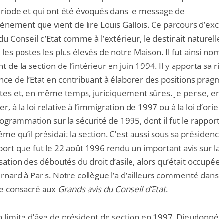
ériode et qui ont été évoqués dans le message de
ènement que vient de lire Louis Gallois. Ce parcours d’exc
du Conseil d’Etat comme à l’extérieur, le destinait naturel
les postes les plus élevés de notre Maison. Il fut ainsi n
t de la section de l’intérieur en juin 1994. Il y apporta sa r
nce de l’Etat en contribuant à élaborer des positions pra
istes et, en même temps, juridiquement sûres. Je pense, e
ier, à la loi relative à l’immigration de 1997 ou à la loi d’ori
ogrammation sur la sécurité de 1995, dont il fut le rappor
me qu’il présidait la section. C’est aussi sous sa présidenc
port que fut le 22 août 1996 rendu un important avis sur l
sation des déboutés du droit d’asile, alors qu’était occupée 
rnard à Paris. Notre collègue l’a d’ailleurs commenté dans
ge consacré aux
Grands avis du Conseil d’Etat
.
a limite d’âge de président de section en 1997, Dieudonné