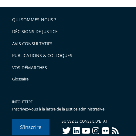
partage
de
QUI SOMMES-NOUS ?
l'article
pour
DÉCISIONS DE JUSTICE
arriver
AVIS CONSULTATIFS
avant
PUBLICATIONS & COLLOQUES
VOS DÉMARCHES
Glossaire
INFOLETTRE
Inscrivez-vous à la lettre de la Justice administrative
SUIVEZ LE CONSEIL D'ETAT
S'inscrire
twitter
linkedIn
youtube
instagram
flickr
rss