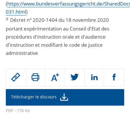
(
https://www.bundesverfassungsgericht.de/SharedDoc
031.html
)
8
Décret n° 2020-1404 du 18 novembre 2020
portant expérimentation au Conseil d'Etat des
procédures d'instruction orale et d'audience
d'instruction et modifiant le code de justice
administrative
Passer
Augmenter
le
ou
réduire
partage
la
taille
de
Télécharger le discours
de
la
l'article
police
PDF - 176 Ko
pour
Passer
arriver
le
après