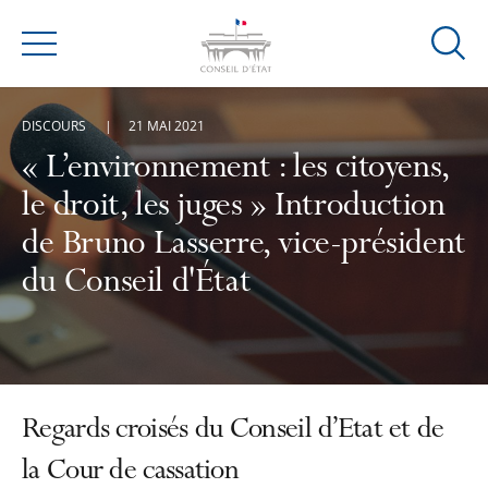
Ouvrir
Menu
la
modal
DISCOURS
21 MAI 2021
de
reche
« L’environnement : les citoyens,
le droit, les juges » Introduction
de Bruno Lasserre, vice-président
du Conseil d'État
Regards croisés du Conseil d’Etat et de
la Cour de cassation