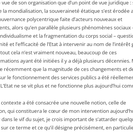
 vue de son organisation que d’un point de vue juridique :
de la mondialisation, la souveraineté étatique s’est érodée a
ouvernance polycentrique faite d’acteurs nouveaux et
ents, alors qu’en parallèle plusieurs phénomènes sociaux 
individualisme et la fragmentation du corps social – quest
imité et l’efficacité de l’Etat à intervenir au nom de l’intérêt
 tout cela n’est vraiment nouveau, beaucoup de ces
mations ayant été initiées il y a déjà plusieurs décennies.
ue récemment que la magnitude de ces changements et de
sur le fonctionnement des services publics a été réelleme
L’Etat ne se vit plus et ne fonctionne plus aujourd’hui co
 contexte a été consacrée une nouvelle notion, celle de
on, qui constituera le cœur de mon intervention aujourd’h
 dans le vif du sujet, je crois important de s’attarder quel
 sur ce terme et ce qu’il désigne précisément, en particuli