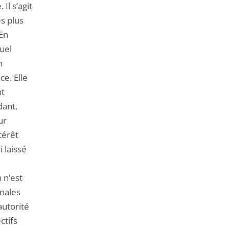
Il s’agit
es plus
 En
uel
n
e. Elle
nt
dant,
ur
térêt
 laissé
 n’est
onales
autorité
ctifs