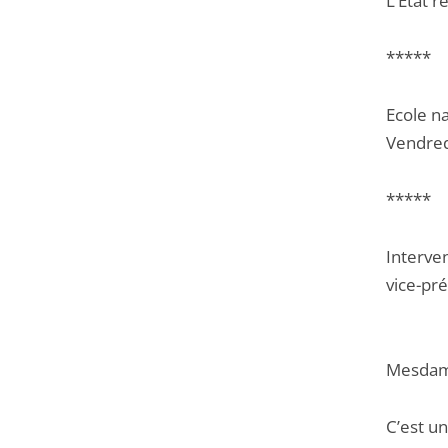
L’Etat r
*****
Ecole na
Vendred
*****
Interve
vice-pré
Mesdame
C’est un