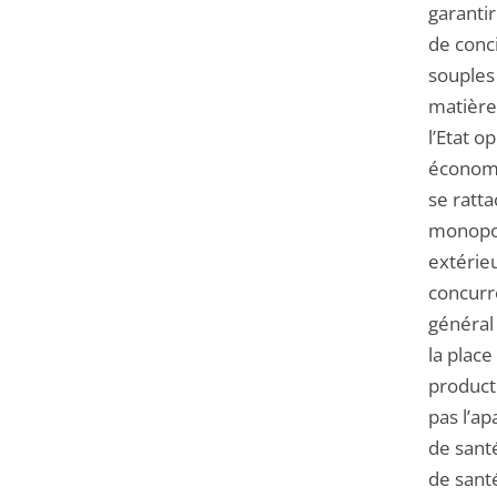
garantir
de conci
souples 
matière
l’Etat 
économi
se ratta
monopol
extérieu
concurre
général 
la place
producti
pas l’a
de sant
de sant