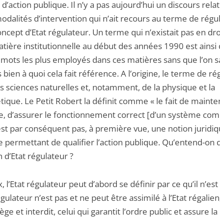
d’action publique. Il n’y a pas aujourd’hui un discours relatif
odalités d’intervention qui n’ait recours au terme de régu
ncept d’Etat régulateur. Un terme qui n’existait pas en dro
atière institutionnelle au début des années 1990 est ains
s mots les plus employés dans ces matières sans que l’on 
 bien à quoi cela fait référence. A l’origine, le terme de ré
s sciences naturelles et, notamment, de la physique et la
ique. Le Petit Robert la définit comme « le fait de mainte
re, d’assurer le fonctionnement correct [d’un système co
’est par conséquent pas, à première vue, une notion juridi
e permettant de qualifier l’action publique. Qu’entend-on 
n d’Etat régulateur ?
, l’Etat régulateur peut d’abord se définir par ce qu’il n’est
égulateur n’est pas et ne peut être assimilé à l’Etat régalien,
ège et interdit, celui qui garantit l’ordre public et assure la