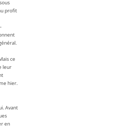
 sous
u profit
–
ionnent
 général.
 Mais ce
 leur
nt
mme hier.
ui. Avant
ques
er en