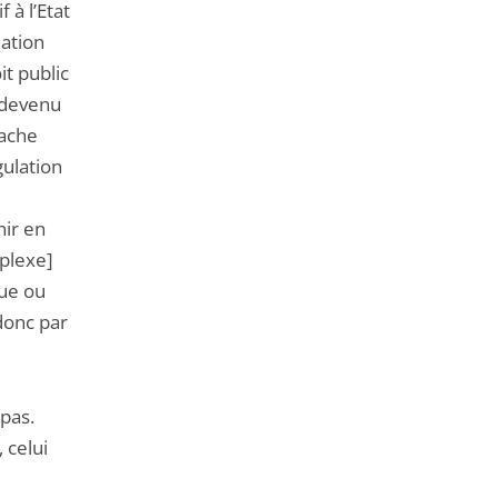
 à l’Etat
lation
it public
i devenu
sache
gulation
nir en
mplexe]
que ou
donc par
 pas.
 celui