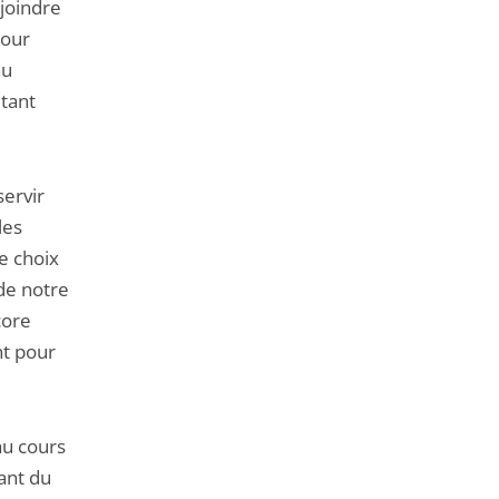
joindre
pour
au
tant
servir
les
e choix
 de notre
core
nt pour
au cours
ant du