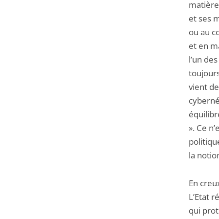
matière 
et ses m
ou au co
et en m
l’un de
toujours
vient de
cybernét
équilib
». Ce n
politiqu
la notio
En creux
L’Etat r
qui prot