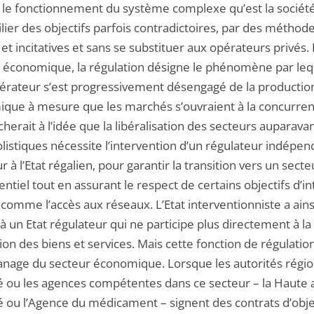
 le fonctionnement du système complexe qu’est la société. 
lier des objectifs parfois contradictoires, par des méthod
et incitatives et sans se substituer aux opérateurs privés.
 économique, la régulation désigne le phénomène par leq
opérateur s’est progressivement désengagé de la productio
que à mesure que les marchés s’ouvraient à la concurrenc
cherait à l’idée que la libéralisation des secteurs auparava
istiques nécessite l’intervention d’un régulateur indépen
r à l’Etat régalien, pour garantir la transition vers un secte
ntiel tout en assurant le respect de certains objectifs d’in
comme l’accès aux réseaux. L’Etat interventionniste a ainsi
 à un Etat régulateur qui ne participe plus directement à la
on des biens et services. Mais cette fonction de régulation
panage du secteur économique. Lorsque les autorités régi
é ou les agences compétentes dans ce secteur – la Haute 
é ou l’Agence du médicament – signent des contrats d’obje