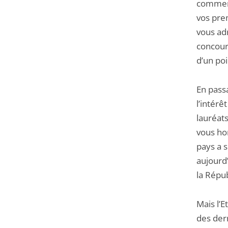
commenc
vos prem
vous adr
concour
d’un po
En passa
l’intérê
lauréat
vous hon
pays a 
aujourd
la Répub
Mais l’E
des der