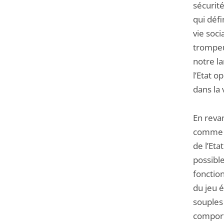
sécurité
qui déf
vie soci
trompeus
notre la
l’Etat o
dans la
En revan
comme u
de l’Etat
possible
fonction
du jeu 
souples 
comport