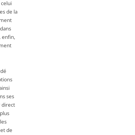
 celui
es de la
rement
 dans
 enfin,
tement
rdé
ptions
ainsi
ans ses
 direct
plus
 les
 et de