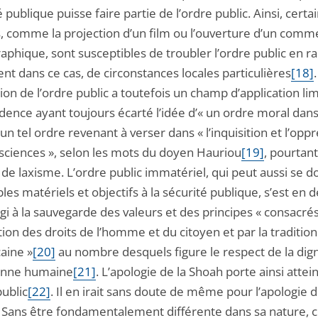
 publique puisse faire partie de l’ordre public. Ainsi, certa
és, comme la projection d’un film ou l’ouverture d’un comm
phique, sont susceptibles de troubler l’ordre public en ra
t dans ce cas, de circonstances locales particulières
[18]
on de l’ordre public a toutefois un champ d’application limi
dence ayant toujours écarté l’idée d’« un ordre moral dans
 un tel ordre revenant à verser dans « l’inquisition et l’opp
sciences », selon les mots du doyen Hauriou
[19]
, pourtan
de laxisme. L’ordre public immatériel, qui peut aussi se d
les matériels et objectifs à la sécurité publique, s’est en 
rgi à la sauvegarde des valeurs et des principes « consacrés
ion des droits de l’homme et du citoyen et par la tradition
aine »
[20]
au nombre desquels figure le respect de la dign
onne humaine
[21]
. L’apologie de la Shoah porte ainsi attei
public
[22]
. Il en irait sans doute de même pour l’apologie d
. Sans être fondamentalement différente dans sa nature, c