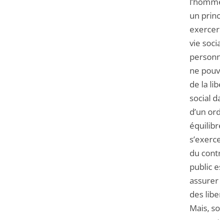
l’homme 
un princ
exercer 
vie soci
person
ne pouva
de la li
social 
d’un ord
équilibr
s’exerc
du contr
public 
assurer 
des lib
Mais, so