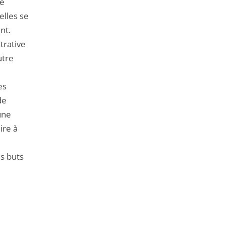
le
elles se
nt.
trative
utre
es
de
’une
ire à
s buts