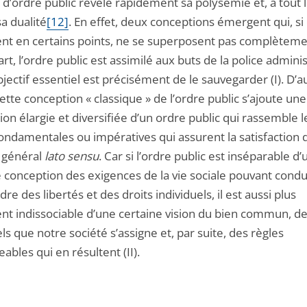
d’ordre public révèle rapidement sa polysémie et, à tout 
a dualité
[12]
. En effet, deux conceptions émergent qui, si 
nt en certains points, ne se superposent pas complèteme
rt, l’ordre public est assimilé aux buts de la police adminis
bjectif essentiel est précisément de le sauvegarder (I). D’a
cette conception « classique » de l’ordre public s’ajoute une
on élargie et diversifiée d’un ordre public qui rassemble l
fondamentales ou impératives qui assurent la satisfaction 
t général
lato sensu
. Car si l’ordre public est inséparable d
e conception des exigences de la vie sociale pouvant condu
dre des libertés et des droits individuels, il est aussi plus
nt indissociable d’une certaine vision du bien commun, de
ls que notre société s’assigne et, par suite, des règles
ables qui en résultent (II).