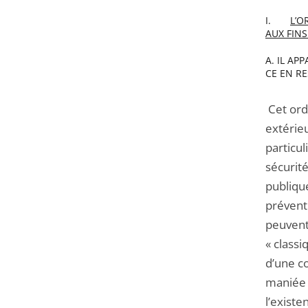
I.
L’O
AUX FINS
A. IL AP
CE EN RE
Cet ordr
extérieu
particul
sécurité
publiqu
prévent
peuvent 
« classi
d’une c
maniée a
l’exist