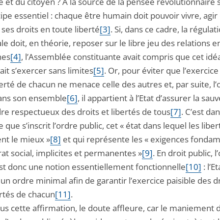
et du citoyen ? A la source de la pensée révolutionnaire 
ipe essentiel : chaque être humain doit pouvoir vivre, agir 
ses droits en toute liberté
[3]
. Si, dans ce cadre, la régulat
ale doit, en théorie, reposer sur le libre jeu des relations e
nes
[4]
, l’Assemblée constituante avait compris que cet idéal
it s’exercer sans limites
[5]
. Or, pour éviter que l’exercice 
berté de chacun ne menace celle des autres et, par suite, l’
dans son ensemble
[6]
, il appartient à l’Etat d’assurer la sa
re respectueux des droits et libertés de tous
[7]
. C’est da
e que s’inscrit l’ordre public, cet « état dans lequel les liber
ent le mieux »
[8]
et qui représente les « exigences fonda
at social, implicites et permanentes »
[9]
. En droit public, l
est donc une notion essentiellement fonctionnelle
[10]
: l’E
un ordre minimal afin de garantir l’exercice paisible des dr
ertés de chacun
[11]
.
us cette affirmation, le doute affleure, car le maniement 