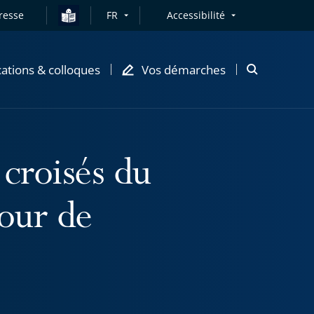
resse
FR
Accessibilité
cations & colloques
Vos démarches
Ouvrir
la
modale
de
recherche
 croisés du
Cour de