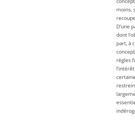
concept 
moins, s
recoupe
D’une pa
dont l’o
part, à 
concepti
règles 
l’intérê
certain
restrein
largeme
essentie
indéroge