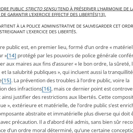
RDRE PUBLIC
STRICTO SENSU
TEND À PRÉSERVER L’HARMONIE DE L
 DE GARANTIR L’EXERCICE EFFECTIF DES LIBERTÉS
[13]
.
PARTIENT À LA POLICE ADMINISTRATIVE DE SAUVEGARDER CET ORDR
STREIGNANT L’EXERCICE DES LIBERTÉS.
e public est, en premier lieu, formé d’un ordre « matériel
r »
[14]
protégé par les pouvoirs de police générale confé
ier aux maires aux fins d’assurer « le bon ordre, la sûreté, 
 et la salubrité publiques », qui incluent aussi la tranquillité
e
[15]
. La prévention des troubles à l’ordre public, voire la
ion des infractions
[16]
, mais ce dernier point est controv
ainsi justifier des restrictions aux libertés. Cette composi
que », extérieure et matérielle, de l’ordre public s’est enric
omposante abstraite et immatérielle plus diverse qui doit 
vec précaution. Il a d’abord été admis, sans bien sûr rec
ence d’un ordre moral déterminé, qu’une certaine conceptio