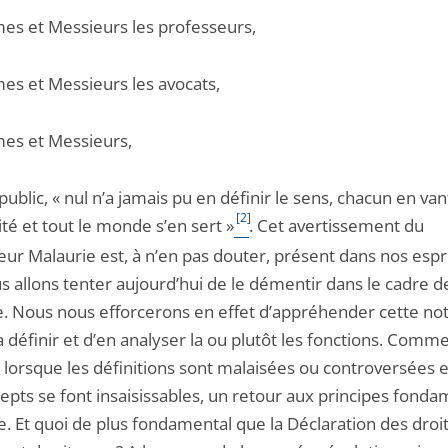
s et Messieurs les professeurs,
s et Messieurs les avocats,
s et Messieurs,
public, « nul n’a jamais pu en définir le sens, chacun en va
[2]
ité et tout le monde s’en sert »
. Cet avertissement du
ur Malaurie est, à n’en pas douter, présent dans nos espri
s allons tenter aujourd’hui de le démentir dans le cadre d
e. Nous nous efforcerons en effet d’appréhender cette not
 définir et d’en analyser la ou plutôt les fonctions. Comm
 lorsque les définitions sont malaisées ou controversées 
cepts se font insaisissables, un retour aux principes fond
e. Et quoi de plus fondamental que la Déclaration des droi