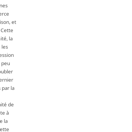
ines
erce
ison, et
. Cette
té, la
 les
ression
t peu
oubler
dernier
 par la
ité de
nte à
e la
ette