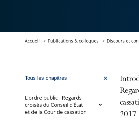
Accueil
Publications & colloques
Discours et con
Passer
Introd
Tous les chapitres
la
Regard
navigation
L’ordre public - Regards
cassat
de
croisés du Conseil d’État
et de la Cour de cassation
l'article
2017
pour
Passer
arriver
la
après