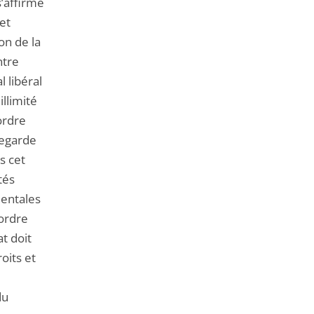
s’affirme
et
ion de la
ntre
 libéral
illimité
ordre
uvegarde
ns cet
tés
mentales
’ordre
tat doit
oits et
du