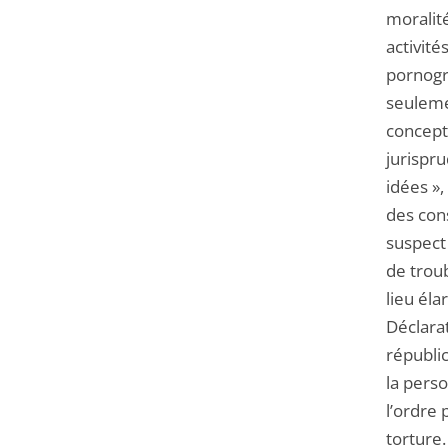
moralité
activit
pornogra
seulemen
concepti
jurispru
idées »,
des con
suspect 
de troub
lieu éla
Déclarat
républic
la pers
l’ordre 
torture