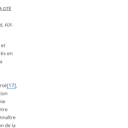
A CITÉ
E, FÛT-
 et
rés en
la
ersé
[17]
,
tion
hie
être
onnaître
n de la