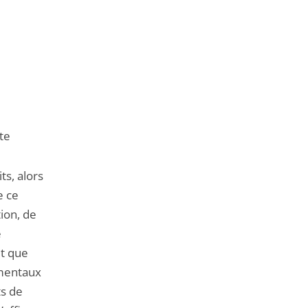
nte
ts, alors
e ce
ion, de
e
et que
amentaux
ts de