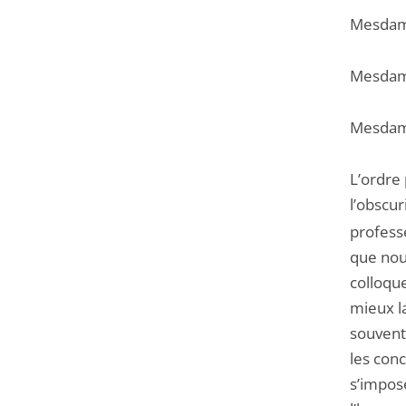
Mesdame
Mesdame
Mesdame
L’ordre 
l’obscur
professe
que nou
colloqu
mieux la
souvent
les con
s’impos