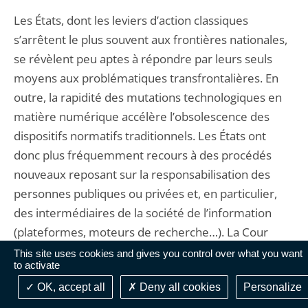
Les États, dont les leviers d’action classiques
s’arrêtent le plus souvent aux frontières nationales,
se révèlent peu aptes à répondre par leurs seuls
moyens aux problématiques transfrontalières. En
outre, la rapidité des mutations technologiques en
matière numérique accélère l’obsolescence des
dispositifs normatifs traditionnels. Les États ont
donc plus fréquemment recours à des procédés
nouveaux reposant sur la responsabilisation des
personnes publiques ou privées et, en particulier,
des intermédiaires de la société de l’information
(plateformes, moteurs de recherche…). La Cour
européenne des droits de l’homme envisage
This site uses cookies and gives you control over what you want
to activate
l’existence de ces « devoirs et responsabilités » de
OK, accept all
Deny all cookies
Personalize
manière large
[47]
. Elle a ainsi développé la notion