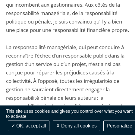
qui incombent aux gestionnaires. Aux côtés de la
responsabilité managériale, de la responsabilité
politique ou pénale, je suis convaincu qu’il y a bien
une place pour une responsabilité financière propre.
La responsabilité managériale, qui peut conduire à
reconnaître l’échec d’un responsable public dans la
gestion d’un service ou d’un projet, n’est ainsi pas
conçue pour réparer les préjudices causés à la
collectivité. À l’opposé, toutes les irrégularités de
gestion ne sauraient directement engager la
responsabilité pénale de leurs auteurs ; la
responsabilité pénale qui est faite pour réprimer les
This site uses cookies and gives you control over what you want
atteintes à la probité et les fautes intentionnelles, ne
to activate
peut à l’évidence constituer l’unique réponse aux
OK, accept all
Deny all cookies
Personalize
défaillances ou irrégularités de gestion.