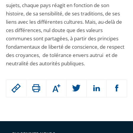
sujets, chaque pays réagit en fonction de son
histoire, de sa sensibilité, de ses traditions, de ses
liens avec les différentes cultures. Mais, au-delà de
ces différences, nul doute que des valeurs
communes sont partagées, à partir des principes
fondamentaux de liberté de conscience, de respect
des croyances, de tolérance envers autrui et de
neutralité des autorités publiques.
Passer
Augmenter
le
ou
réduire
partage
Passer
la
taille
de
le
de
la
l'article
partage
police
pour
de