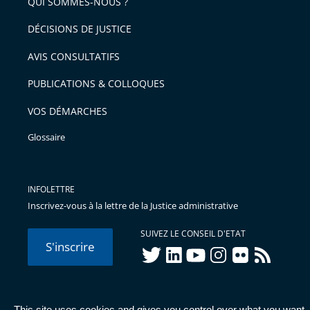
arriver
QUI SOMMES-NOUS ?
l'article
après
pour
DÉCISIONS DE JUSTICE
arriver
AVIS CONSULTATIFS
avant
PUBLICATIONS & COLLOQUES
VOS DÉMARCHES
Glossaire
INFOLETTRE
Inscrivez-vous à la lettre de la Justice administrative
SUIVEZ LE CONSEIL D'ETAT
S'inscrire
twitter
linkedIn
youtube
instagram
flickr
rss
This site uses cookies and gives you control over what you want