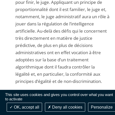
pour finir, le juge. Appliquant un principe de
proportionnalité dont il est familier, le juge et,
notamment, le juge administratif aura un rôle à
jouer dans la régulation de l’intelligence
artificielle. Au-delà des défis qui le concernent
très directement en matière de justice
prédictive, de plus en plus de décisions
administratives ont en effet vocation à être
adoptées sur la base d’un traitement
algorithmique dont il faudra contrôler la
légalité et, en particulier, la conformité aux
principes d’égalité et de non-discrimination.
This site uses cookies and gives you control over what you want
La régulation de l’intelligence artificielle au
to activate
service de l’humain implique une
OK, accept all
Deny all cookies
Personalize
responsabilisation de l’ensemble des acteurs