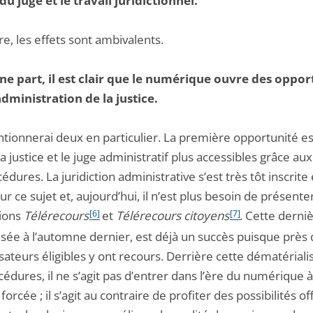
 du juge et le travail juridictionnel.
e, les effets sont ambivalents.
e part, il est clair que le numérique ouvre des oppor
administration de la justice.
ntionnerai deux en particulier. La première opportunité es
a justice et le juge administratif plus accessibles grâce aux
édures. La juridiction administrative s’est très tôt inscrite
ur ce sujet et, aujourd’hui, il n’est plus besoin de présenter
tions
Télérecours
[6]
et
Télérecours citoyens
[7]
. Cette derniè
isée à l’automne dernier, est déjà un succès puisque près
isateurs éligibles y ont recours. Derrière cette dématériali
édures, il ne s’agit pas d’entrer dans l’ère du numérique à
orcée ; il s’agit au contraire de profiter des possibilités of