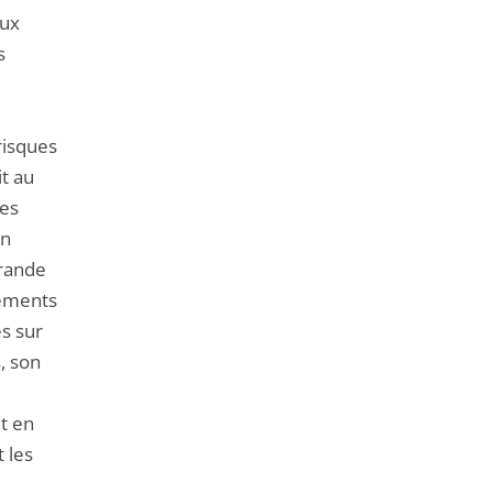
aux
s
risques
it au
les
on
grande
léments
s sur
, son
nt en
 les