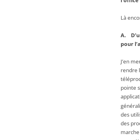
l’office
Là encor
A. D’un
pour l’
J’en me
rendre l
téléproc
pointe s
applica
général
des util
des proc
marche f