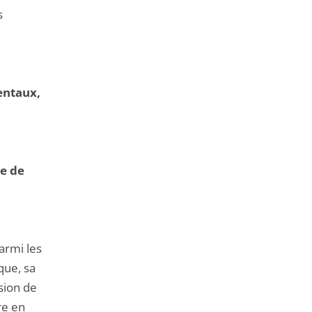
s
mentaux,
ce de
armi les
que, sa
ssion de
re en