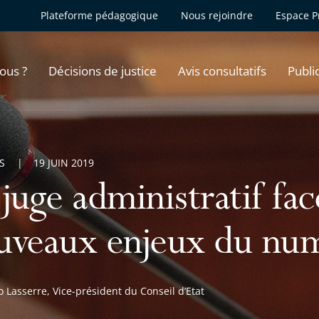
Plateforme pédagogique
Nous rejoindre
Espace P
ous ?
Décisions de justice
Avis consultatifs
Publi
S
19 JUIN 2019
juge administratif fa
uveaux enjeux du nu
 Lasserre, Vice-président du Conseil d’Etat