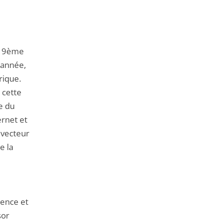
de
l'article
pour
arriver
te 9ème
avant
 année,
rique.
 cette
e du
ternet et
 vecteur
e la
lence et
sor