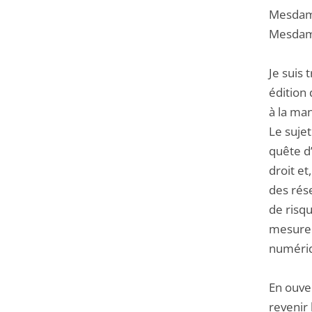
Mesdame
Mesdame
Je suis
édition 
à la man
Le sujet
quête d’
droit et
des rése
de risq
mesure.
numériqu
En ouver
revenir