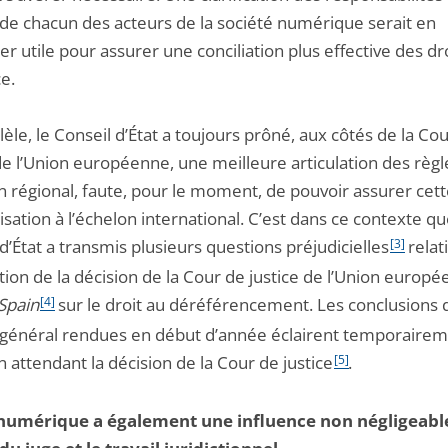
 de chacun des acteurs de la société numérique serait en
ier utile pour assurer une conciliation plus effective des dr
e.
lèle, le Conseil d’État a toujours prôné, aux côtés de la Co
de l’Union européenne, une meilleure articulation des règl
n régional, faute, pour le moment, de pouvoir assurer cet
ation à l’échelon international. C’est dans ce contexte qu
d’État a transmis plusieurs questions préjudicielles
[3]
relat
ation de la décision de la Cour de justice de l’Union europ
Spain
[4]
sur le droit au déréférencement. Les conclusions 
t général rendues en début d’année éclairent temporairem
 attendant la décision de la Cour de justice
[5]
.
numérique a également une influence non négligeabl