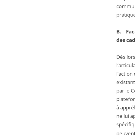
communi
pratique
B. Face
des cad
Dès lor
l’articu
l’action
existan
par le 
platefor
à appréh
ne lui a
spécifi
peuvent 