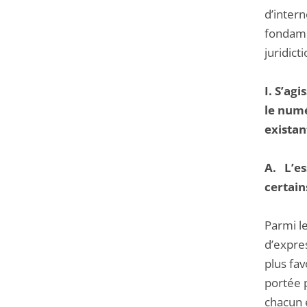
d’intern
fondame
juridicti
I. S’ag
le numé
existan
A. L’es
certain
Parmi le
d’expre
plus fav
portée p
chacun e