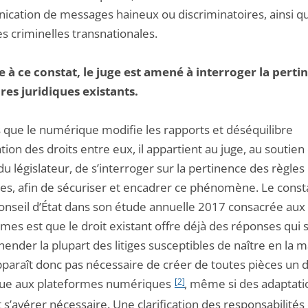
cation de messages haineux ou discriminatoires, ainsi qu
s criminelles transnationales.
 à ce constat, le juge est amené à interroger la perti
res juridiques existants.
s que le numérique modifie les rapports et déséquilibre
lation des droits entre eux, il appartient au juge, au soutien
 du législateur, de s’interroger sur la pertinence des règles
tes, afin de sécuriser et encadrer ce phénomène. Le consta
Conseil d’État dans son étude annuelle 2017 consacrée aux
mes est que le droit existant offre déjà des réponses qui 
ender la plupart des litiges susceptibles de naître en la ma
pparaît donc pas nécessaire de créer de toutes pièces un d
que aux plateformes numériques
[2]
, même si des adaptati
s’avérer nécessaire. Une clarification des responsabilités