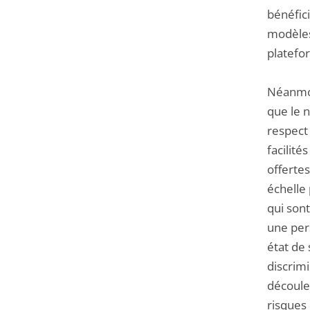
bénéfic
modèles
platefor
Néanmoin
que le n
respect 
facilité
offertes
échelle
qui son
une pers
état de 
discrimi
découler
risques 