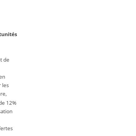
tunités
t de
 en
 les
re,
 de 12%
sation
fertes