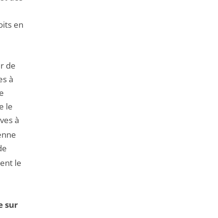
oits en
ur de
es à
te
e le
ives à
éenne
de
ent le
e sur