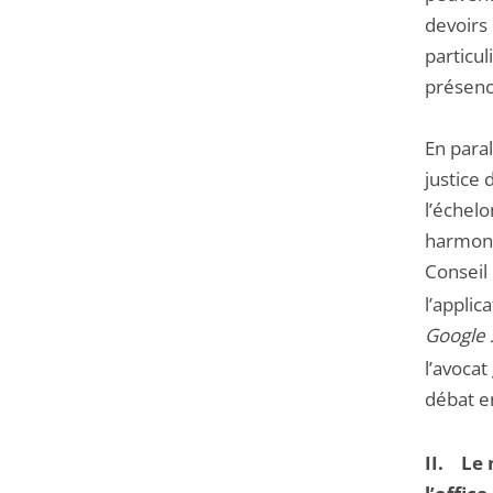
devoirs
particul
présenc
En paral
justice 
l’échelo
harmonis
Conseil 
l’applic
Google 
l’avoca
débat en
II. Le 