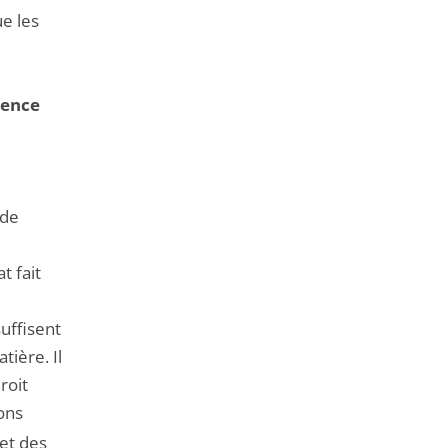
e les
nence
 de
t fait
suffisent
tière. Il
roit
ons
 et des