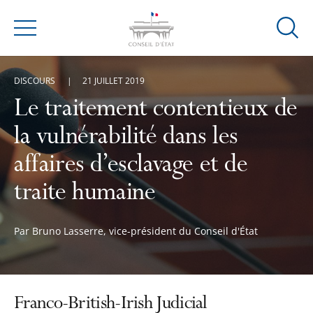
Ouvrir
Menu
la
modal
DISCOURS
21 JUILLET 2019
de
reche
Le traitement contentieux de
la vulnérabilité dans les
affaires d’esclavage et de
traite humaine
Par Bruno Lasserre, vice-président du Conseil d'État
Franco-British-Irish Judicial