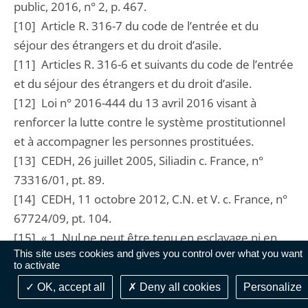
public, 2016, n° 2, p. 467.
[10] Article R. 316-7 du code de l’entrée et du
séjour des étrangers et du droit d’asile.
[11] Articles R. 316-6 et suivants du code de l’entrée
et du séjour des étrangers et du droit d’asile.
[12] Loi n° 2016-444 du 13 avril 2016 visant à
renforcer la lutte contre le système prostitutionnel
et à accompagner les personnes prostituées.
[13] CEDH, 26 juillet 2005, Siliadin c. France, n°
73316/01, pt. 89.
[14] CEDH, 11 octobre 2012, C.N. et V. c. France, n°
67724/09, pt. 104.
[15] « 1. Nul ne peut être tenu en esclavage ni en
This site uses cookies and gives you control over what you want
servitude. / 2. Nul ne peut être astreint à accomplir
to activate
un travail forcé ou obligatoire. (…) ».
OK, accept all
Deny all cookies
Personalize
[16] CNDA, 9 mars 2011, M. S., n° 09023872 ;