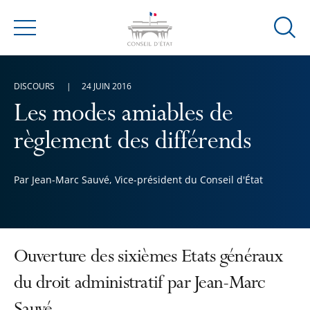
Ouvrir
Menu
la
modal
de
DISCOURS
24 JUIN 2016
reche
Les modes amiables de
règlement des différends
Par Jean-Marc Sauvé, Vice-président du Conseil d'État
Ouverture des sixièmes Etats généraux
du droit administratif par Jean-Marc