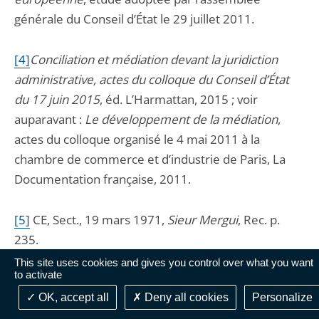
générale du Conseil d’État le 29 juillet 2011.
[4]
Conciliation et médiation devant la juridiction
administrative, actes du colloque du Conseil d’État
du 17 juin 2015
, éd. L’Harmattan, 2015 ; voir
auparavant :
Le développement de la médiation
,
actes du colloque organisé le 4 mai 2011 à la
chambre de commerce et d’industrie de Paris, La
Documentation française, 2011.
[5]
C
E, Sect., 19 mars 1971,
Sieur
Mergui
, Rec. p.
235.
This site uses cookies and gives you control over what you want
to activate
[6]
L
a loi du 27 décembre 1927 portant budget
OK, accept all
Deny all cookies
Personalize
général pour 1928 institua une obligation de