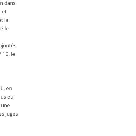
on dans
 et
t la
é le
 ajoutés
 16, le
où, en
lus ou
r une
es juges