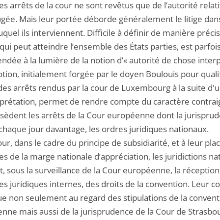
es arrêts de la cour ne sont revêtus que de l’autorité relati
ugée. Mais leur portée déborde généralement le litige dans
quel ils interviennent. Difficile à définir de manière précis
qui peut atteindre l’ensemble des États parties, est parfoi
dée à la lumière de la notion d’« autorité de chose interp
tion, initialement forgée par le doyen Boulouis pour qualif
des arrêts rendus par la cour de Luxembourg à la suite d'u
rprétation, permet de rendre compte du caractère contrai
sèdent les arrêts de la Cour européenne dont la jurispru
 chaque jour davantage, les ordres juridiques nationaux.
our, dans le cadre du principe de subsidiarité, et à leur pla
tes de la marge nationale d’appréciation, les juridictions na
, sous la surveillance de la Cour européenne, la réception
es juridiques internes, des droits de la convention. Leur c
tue non seulement au regard des stipulations de la convent
nne mais aussi de la jurisprudence de la Cour de Strasbo