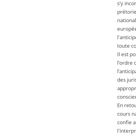
s’y inc
prétorie
nationa
europée
l'antici
toute c
Il est p
l’ordre 
l’antici
des juri
appropri
conscie
En reto
cours na
confie a
l'interp