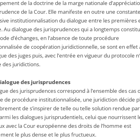
pement de la doctrine de la marge nationale d’appréciati
prudence de la Cour. Elle manifeste en outre une constante
ive institutionnalisation du dialogue entre les premières e
. Au dialogue des jurisprudences qui a longtemps constitu
ode d’échanges, en l’absence de toute procédure
ionnalisée de coopération juridictionnelle, se sont en effet
gue des juges puis, avec l’entrée en vigueur du protocole n°
 des juridictions.
dialogue des jurisprudences
ogue des jurisprudences correspond à l’ensemble des cas 
e de procédure institutionnalisée, une juridiction décide p
brement de s’inspirer de telle ou telle solution rendue pa
armi les dialogues jurisprudentiels, celui que nourrissent l
ux avec la Cour européenne des droits de l’homme est
ment le plus dense et le plus fructueux.