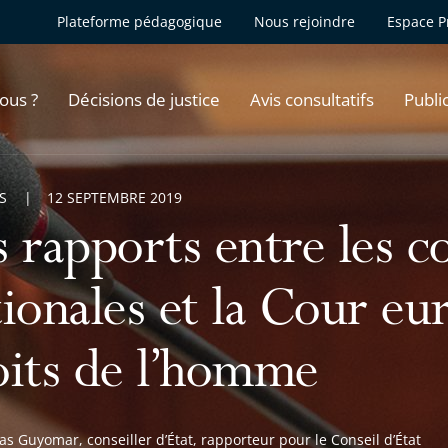
Plateforme pédagogique
Nous rejoindre
Espace P
ous ?
Décisions de justice
Avis consultatifs
Publi
S
12 SEPTEMBRE 2019
s rapports entre les c
tionales et la Cour e
oits de l’homme
as Guyomar, conseiller d’État, rapporteur pour le Conseil d’État