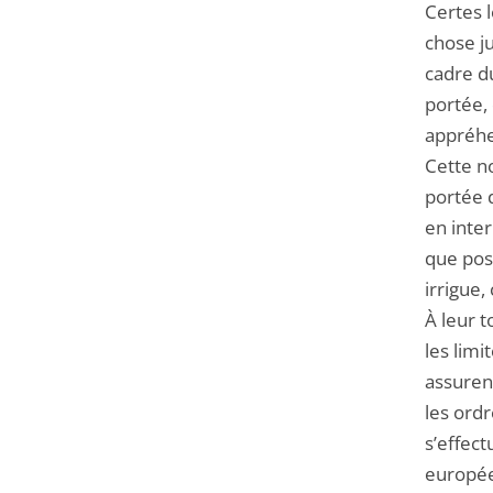
Certes l
chose j
cadre du
portée, 
appréhen
Cette no
portée 
en inte
que pos
irrigue,
À leur t
les limi
assurent
les ordr
s’effec
europée