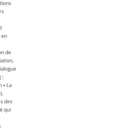
tions
rs
t
r en
ion de
iation,
dialogue
 :
n « La
).
es des
é qui
à