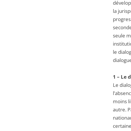
dévelop
la juris
progress
seconde
seule m
institut
le dialo
dialogue
1 – Le 
Le dial
l’absenc
moins li
autre. P
nationa
certaine