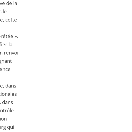
ve de la
 le
e, cette
s
rétée ».
ier la
n renvoi
gnant
dence
ce, dans
tionales
, dans
ontrôle
ion
urg qui