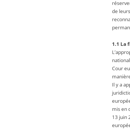
réserver
de leurs
reconna
permane
1.1 La 
L’appro
national
Cour eu
manière
Il y a a
juridict
europée
mis en c
13 juin 
europée