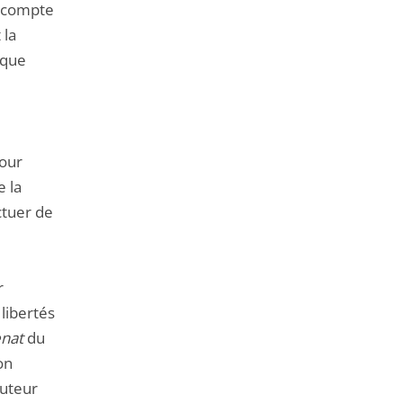
t compte
 la
ique
cour
e la
ctuer de
r
libertés
enat
du
on
auteur