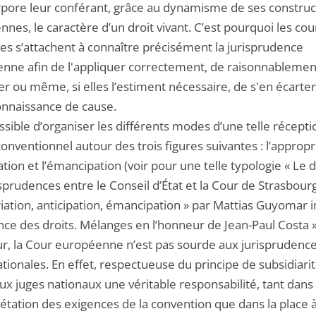
orpore leur conférant, grâce au dynamisme de ses construc
nnes, le caractère d’un droit vivant. C’est pourquoi les cou
les s’attachent à connaître précisément la jurisprudence
nne afin de l'appliquer correctement, de raisonnablemen
per ou même, si elles l’estiment nécessaire, de s'en écarte
onnaissance de cause.
ossible d’organiser les différents modes d’une telle récept
conventionnel autour des trois figures suivantes : l’appropr
pation et l’émancipation (voir pour une telle typologie « Le 
sprudences entre le Conseil d’État et la Cour de Strasbourg
ation, anticipation, émancipation » par Mattias Guyomar i
nce des droits. Mélanges en l’honneur de Jean-Paul Costa »
ur, la Cour européenne n’est pas sourde aux jurisprudenc
tionales. En effet, respectueuse du principe de subsidiarit
ux juges nationaux une véritable responsabilité, tant dans
rétation des exigences de la convention que dans la place 