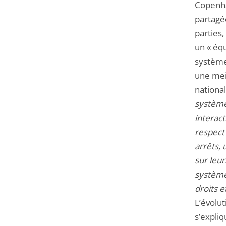
Copenha
partagée
parties,
un « éq
système
une mei
national
système 
interact
respect
arrêts, 
sur leu
système
droits e
L’évolu
s’expliq