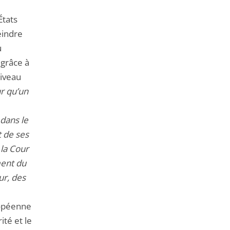
États
teindre
u
 grâce à
niveau
r qu’un
 dans le
t de ses
 la Cour
ment du
ur, des
ropéenne
ité et le