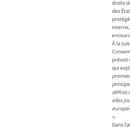
droits d
des Éta
protégé
interne
encoura
À la sui
Convent
prévoit 
qui expl
premier
principe
définis 
elles jo
europée
».
Dans l’a