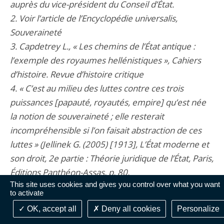
auprès du vice-président du Conseil d’État.
2. Voir l’article de l’Encyclopédie universalis,
Souveraineté
3. Capdetrey L., « Les chemins de l’État antique :
l’exemple des royaumes hellénistiques », Cahiers
d’histoire. Revue d’histoire critique
4. « C’est au milieu des luttes contre ces trois
puissances [papauté, royautés, empire] qu’est née
la notion de souveraineté ; elle resterait
incompréhensible si l’on faisait abstraction de ces
luttes » (Jellinek G. (2005) [1913], L’État moderne et
son droit, 2e partie : Théorie juridique de l’État, Paris,
Éditions Panthéon-Assas, p. 80.
This site uses cookies and gives you control over what you want
5. Adage, employé dans la Quaestio in utramque
to activate
partem, 1302 (auteur inconnu, possiblement
OK, accept all
Deny all cookies
Personalize
Guillaume de Plaisians)