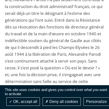
la construction du droit administratif français, ce qui
serait déjà un titre le désignant à l’estime des
générations qui l’ont suivi. Entré dans la Résistance
dès sa révocation des fonctions de directeur général
du travail et de la main d’œuvre en octobre 1940 et
indéfectible soutien du général de Gaulle aux côtés
de qui il descendit à pied les Champs-Elysées le 26
août 1944 à la libération de Paris, Alexandre Parodi
s’est continument attaché à servir son pays. Sans
cesse, il s’est posé la question « Où est le devoir ? »
et, une fois la décision prise, il s’engageait avec une
détermination sans faille au service de cette
finalité
[3]
. Sans jamais revendiquer les honneurs, il
This site uses cookies and gives you control over what you want
to activate
a, au-delà de la Résistance, participé à la
reconstruction de la France de l’après-guerre et à la
OK, accept all
Deny all cookies
Personalize
restauration de sa place dans le monde comme