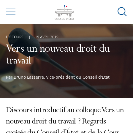
Ouvrir
Menu
la
modal
de
DISCOURS
19 AVRIL 2019
reche
Vers un nouveau droit du
travail
Par Bruno Lasserre, vice-président du Conseil d'État
Discours introductif au colloque Vers un
nouveau droit du travail ? Regards