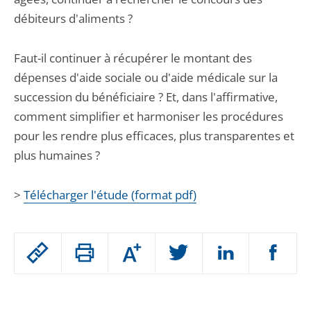
débiteurs d'aliments ?
Faut-il continuer à récupérer le montant des
dépenses d'aide sociale ou d'aide médicale sur la
succession du bénéficiaire ? Et, dans l'affirmative,
comment simplifier et harmoniser les procédures
pour les rendre plus efficaces, plus transparentes et
plus humaines ?
>
Télécharger l'étude (format pdf)
Passer
Augmenter
le
ou
réduire
partage
Passer
la
taille
de
le
de
la