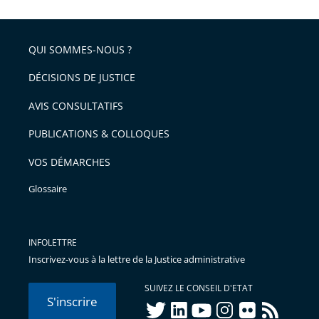
l'article
partage
police
pour
de
arriver
QUI SOMMES-NOUS ?
l'article
après
pour
DÉCISIONS DE JUSTICE
arriver
AVIS CONSULTATIFS
avant
PUBLICATIONS & COLLOQUES
VOS DÉMARCHES
Glossaire
INFOLETTRE
Inscrivez-vous à la lettre de la Justice administrative
SUIVEZ LE CONSEIL D'ETAT
S'inscrire
twitter
linkedIn
youtube
instagram
flickr
rss