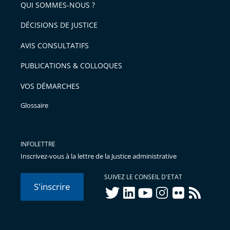
arriver
QUI SOMMES-NOUS ?
l'article
après
pour
DÉCISIONS DE JUSTICE
arriver
AVIS CONSULTATIFS
avant
PUBLICATIONS & COLLOQUES
VOS DÉMARCHES
Glossaire
INFOLETTRE
Inscrivez-vous à la lettre de la Justice administrative
SUIVEZ LE CONSEIL D'ETAT
S'inscrire
twitter
linkedIn
youtube
instagram
flickr
rss