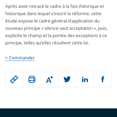
Après avoir retracé le cadre à la fois théorique et
historique dans lequel s’inscrit la réforme, cette
étude expose le cadre général d’application du
nouveau principe « silence vaut acceptation », puis,
explicite le champ et la portée des exceptions à ce
principe, telles qu’elles résultent cette loi.
> Commander
Passer
Augmenter
le
ou
réduire
partage
Passer
la
taille
de
le
de
la
l'article
partage
police
pour
de