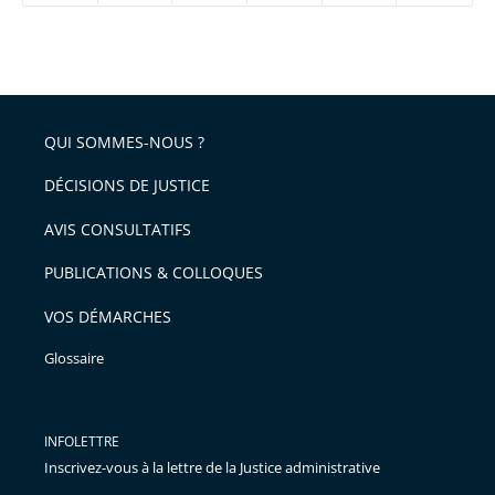
réduire
partage
Passer
la
taille
de
le
de
la
l'article
partage
police
pour
de
arriver
QUI SOMMES-NOUS ?
l'article
après
pour
DÉCISIONS DE JUSTICE
arriver
AVIS CONSULTATIFS
avant
PUBLICATIONS & COLLOQUES
VOS DÉMARCHES
Glossaire
INFOLETTRE
Inscrivez-vous à la lettre de la Justice administrative