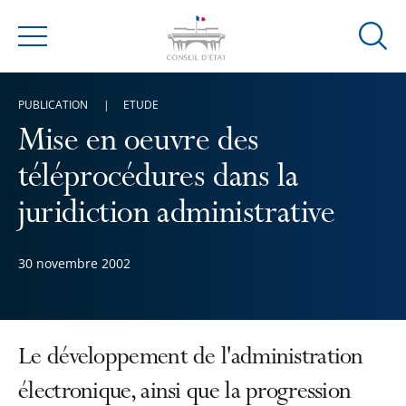
Ouvrir
Menu
la
modal
PUBLICATION
ETUDE
de
reche
Mise en oeuvre des
téléprocédures dans la
juridiction administrative
30 novembre 2002
Le développement de l'administration
électronique, ainsi que la progression