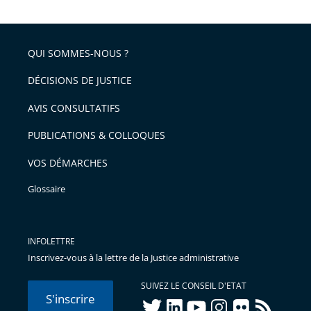
la
l'article
partage
police
pour
de
arriver
QUI SOMMES-NOUS ?
l'article
après
pour
DÉCISIONS DE JUSTICE
arriver
AVIS CONSULTATIFS
avant
PUBLICATIONS & COLLOQUES
VOS DÉMARCHES
Glossaire
INFOLETTRE
Inscrivez-vous à la lettre de la Justice administrative
SUIVEZ LE CONSEIL D'ETAT
S'inscrire
twitter
linkedIn
youtube
instagram
flickr
rss