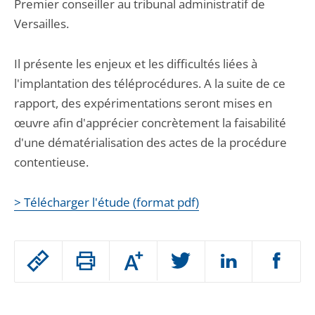
Premier conseiller au tribunal administratif de
Versailles.
Il présente les enjeux et les difficultés liées à
l'implantation des téléprocédures. A la suite de ce
rapport, des expérimentations seront mises en
œuvre afin d'apprécier concrètement la faisabilité
d'une dématérialisation des actes de la procédure
contentieuse.
> Télécharger l'étude (format pdf)
Passer
Augmenter
le
ou
réduire
partage
Passer
la
taille
de
le
de