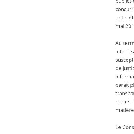
publics 
concurr
enfin ét
mai 201
Au terme
interdis
suscepti
de justi
informa
paraît 
transpar
numériq
matière
Le Conse