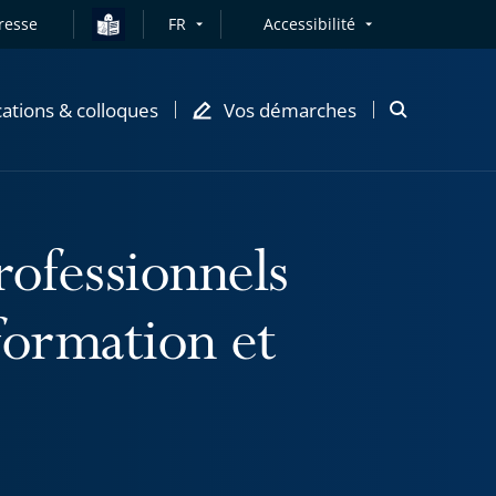
resse
FR
Accessibilité
cations & colloques
Vos démarches
Ouvrir
la
modale
de
recherche
rofessionnels
formation et