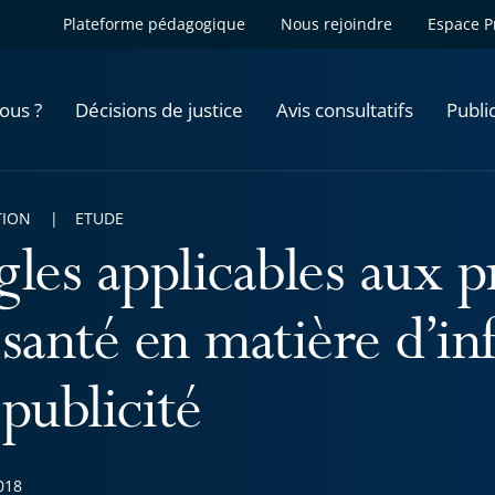
Plateforme pédagogique
Nous rejoindre
Espace P
ous ?
Décisions de justice
Avis consultatifs
Publi
TION
ETUDE
gles applicables aux p
 santé en matière d’in
publicité
018