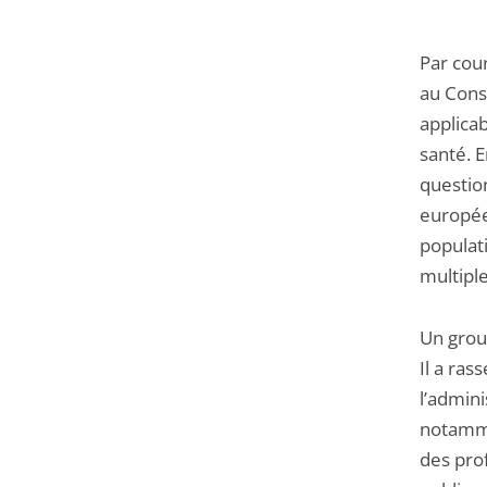
Par cou
au Conse
applica
santé. 
question
europée
populat
multiple
Un grou
Il a ra
l’admini
notamme
des pro