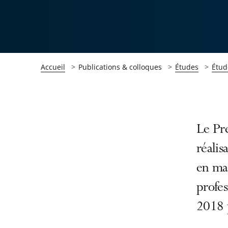
Accueil
Publications & colloques
Études
Étud
Passer
Passer
Le Pre
la
la
réalis
navigation
navigation
en mat
de
de
l'article
l'article
profes
pour
pour
2018 p
arriver
arriver
après
avant