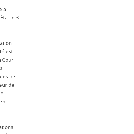
e a
État le 3
tation
té est
a Cour
es
ques ne
eur de
ie
 en
ations