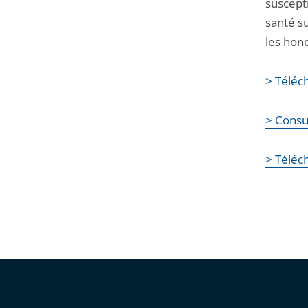
suscept
santé s
les hono
> Téléc
> Consul
> Téléch