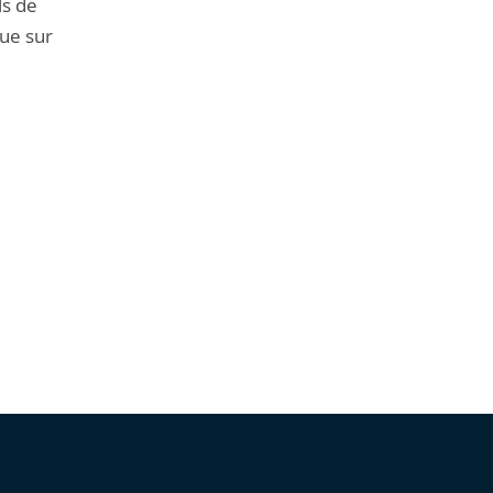
ls de
que sur