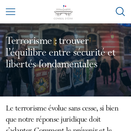
Ouvrir
Menu
la
modal
de
Terrorisme : trouver
reche
l’équilibre entre sécurité et
libertés fondamentales
Le terrorisme évolue sans cesse, si bien
que notre réponse juridique doit