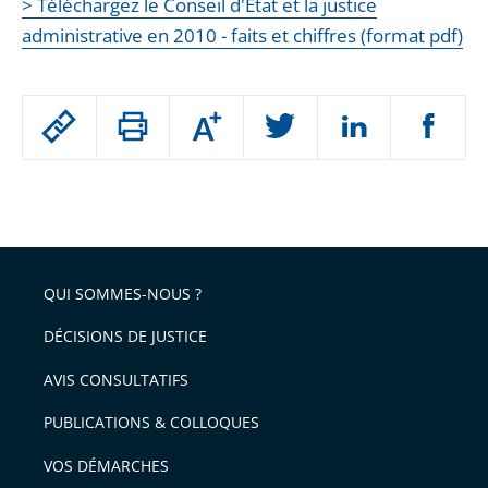
> Téléchargez le Conseil d'État et la justice
administrative en 2010 - faits et chiffres (format pdf)
Passer
Augmenter
le
ou
réduire
partage
Passer
la
taille
de
le
de
la
l'article
partage
police
pour
de
arriver
QUI SOMMES-NOUS ?
l'article
après
pour
DÉCISIONS DE JUSTICE
arriver
AVIS CONSULTATIFS
avant
PUBLICATIONS & COLLOQUES
VOS DÉMARCHES