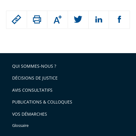
Passer
Augmenter
le
ou
réduire
partage
Passer
la
taille
de
le
de
la
l'article
partage
police
pour
de
arriver
QUI SOMMES-NOUS ?
l'article
après
pour
DÉCISIONS DE JUSTICE
arriver
AVIS CONSULTATIFS
avant
PUBLICATIONS & COLLOQUES
VOS DÉMARCHES
Glossaire