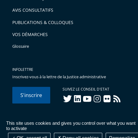
arriver
AVIS CONSULTATIFS
avant
PUBLICATIONS & COLLOQUES
VOS DÉMARCHES
Glossaire
INFOLETTRE
Inscrivez-vous à la lettre de la Justice administrative
SUIVEZ LE CONSEIL D'ETAT
S'inscrire
twitter
linkedIn
youtube
instagram
flickr
rss
This site uses cookies and gives you control over what you want
© Conseil d'État 2026 -
Mentions légales
-
Cookies
-
Données
to activate
personnelles
-
Publications administratives
-
Accessibilité :
partiellement conforme