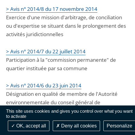
> Avis n° 2014/8 du 17 novembre 2014
Exercice d'une mission d'arbitrage, de conciliation
ou d'expertise se situant dans le prolongement des
activités juridictionnelles
> Avis n° 2014/7 du 22 juillet 2014
Participation à la "commission permanente" de
quartier instituée par sa commune
> Avis n° 2014/6 du 23 juin 2014
Désignation en qualité de membre de l'Autorité
environnementale du conseil général de
l'environnement et du développement durable
This site uses cookies and gives you control over what you want
to activate
OK, accept all
Deny all cookies
Personalize
> Avis n° 2014/5 du 16 juin 2014