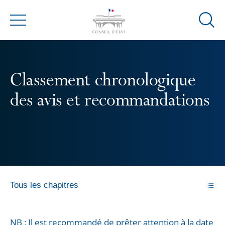
Ouvrir
Menu
la
modal
de
reche
Classement chronologique
des avis et recommandations
Tous les chapitres
NB : Il est recommandé de prêter attention à la date