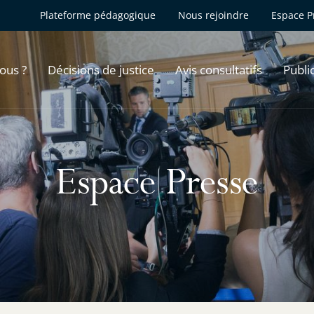
Plateforme pédagogique
Nous rejoindre
Espace P
ous ?
Décisions de justice
Avis consultatifs
Publi
Espace Presse