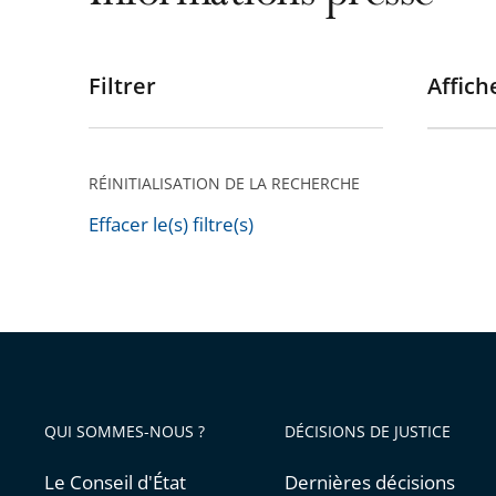
Filtrer
Affiche
Passer
les
filtres
pour
RÉINITIALISATION DE LA RECHERCHE
arriver
Effacer le(s) filtre(s)
après
Passer
les
filtres
pour
arriver
avant
QUI SOMMES-NOUS ?
DÉCISIONS DE JUSTICE
Le Conseil d'État
Dernières décisions