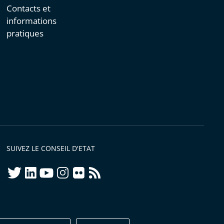
Contacts et
informations
pratiques
SUIVEZ LE CONSEIL D'ETAT
twitter
linkedIn
youtube
instagram
flickr
rss
ellement conforme