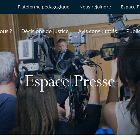
Plateforme pédagogique
Nous rejoindre
Espace P
ous ?
Décisions de justice
Avis consultatifs
Publi
Espace Presse