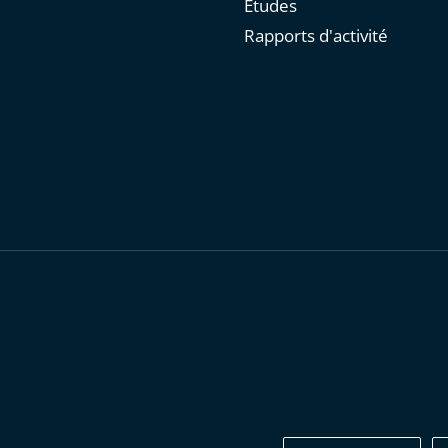
Études
Rapports d'activité
personnelles
-
Publications administratives
-
Accessibilité : parti