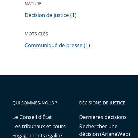
NATURE
Décision de justice (1)
MOTS CLÉS
Communiqué de presse (1)
Passer
les
filtres
pour
arriver
avant
QUI SOMMES-NOUS ?
DÉCISIONS DE JUSTICE
Le Conseil d'État
Dernières décisions
Les tribunaux et cours
Rechercher une
décision (ArianeWeb)
Engagements égalité