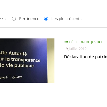
r :
Pertinence
Les plus récents
tion
DÉCISION DE JUSTICE
19 juillet 2019
ine
Déclaration de patr