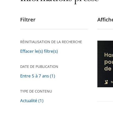
Filtrer
Affiche
Passer
les
filtres
pour
RÉINITIALISATION DE LA RECHERCHE
Déclara
arriver
de
Effacer le(s) filtre(s)
après
patrimo
de
DATE DE PUBLICATION
Marine
Entre 5 à 7 ans (1)
Le
Pen
TYPE DE CONTENU
Actualité (1)