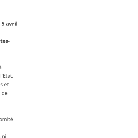
de
l'article
pour
 5 avril
arriver
avant
tes-
à
'Etat,
s et
n de
comité
 ni