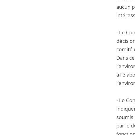
aucun p
intéress
- Le Con
décisio
comité q
Dans ces
l’enviro
à l’élab
l’envir
- Le Con
indiquer
soumis 
par le d
fonctio