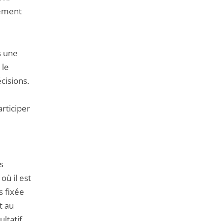
tement
s une
 le
cisions.
rticiper
s
où il est
s fixée
t au
ltatif.