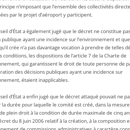
rincipe n’imposant que l’ensemble des collectivités direc
ées par le projet d’aéroport y participent.
seil d’État a également jugé que le décret ne constitue pa
n publique ayant une incidence sur l’environnement et que
u’il crée n’a pas davantage vocation à prendre de telles dé
 conditions, les dispositions de l’article 7 de la Charte de
nnement, qui garantissent le droit de toute personne de pa
oration des décisions publiques ayant une incidence sur
onnement, étaient inapplicables.
seil d’État a enfin jugé que le décret attaqué pouvait ne pa
 la durée pour laquelle le comité est créé, dans la mesure 
de plein droit à la condition de durée maximale de cinq an
écret du 8 juin 2006 relatif à la création, à la composition e
nnement de commissions administratives à caractère consu