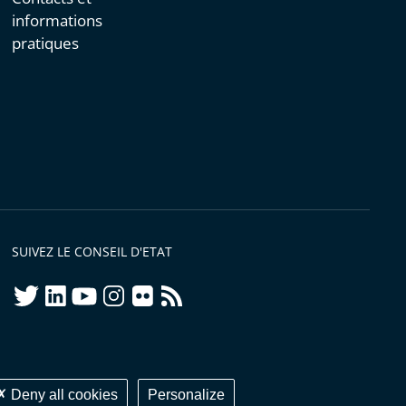
informations
pratiques
SUIVEZ LE CONSEIL D'ETAT
twitter
linkedIn
youtube
instagram
flickr
rss
ellement conforme
Deny all cookies
Personalize