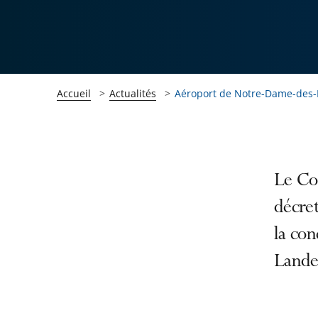
Accueil
Actualités
Aéroport de Notre-Dame-des
Passer
Passer
Le Con
la
la
décret
navigation
navigation
la co
de
de
l'article
l'article
Landes
pour
pour
arriver
arriver
après
avant