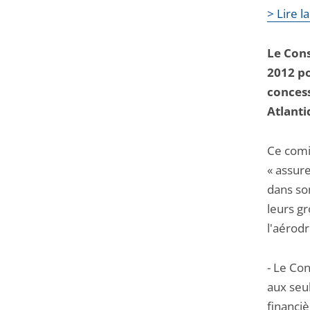
> Lire l
Le Cons
2012 po
conces
Atlanti
Ce comit
« assure
dans son
leurs g
l'aérod
- Le Con
aux seul
financiè