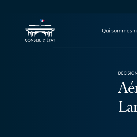
Qui sommes-n
DÉCISION
Aé
La