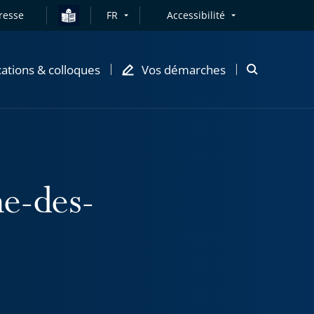
resse
FR
Accessibilité
cations & colloques
Vos démarches
Ouvrir
la
modale
de
recherche
e-des-