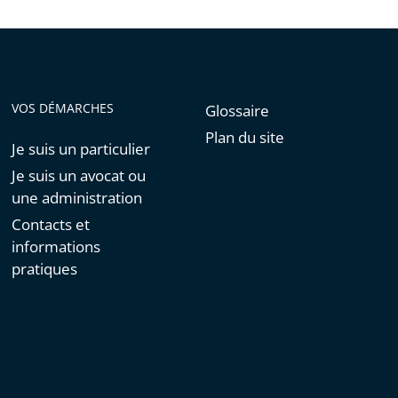
de
l'article
pour
arriver
avant
VOS DÉMARCHES
Glossaire
Plan du site
Je suis un particulier
Je suis un avocat ou
une administration
Contacts et
informations
pratiques