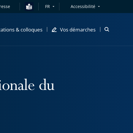
resse
FR
Accessibilité
cations & colloques
Vos démarches
Ouvrir
la
modale
de
recherche
ionale du