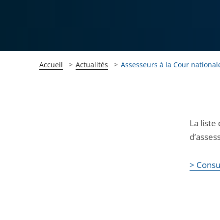
Accueil
Actualités
Assesseurs à la Cour nationale
Passer
Passer
La liste
la
la
d’assess
navigation
navigation
de
de
> Consu
l'article
l'article
pour
pour
arriver
arriver
après
avant