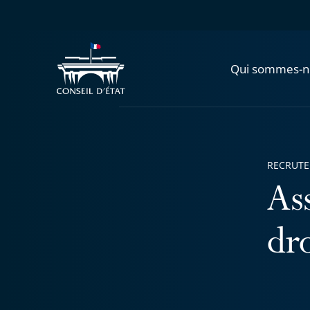
Qui sommes-n
RECRUT
As
dro