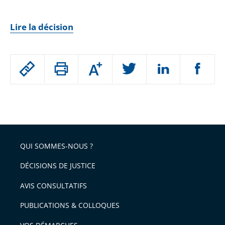
Lire la décision
Passer
Augmenter
le
ou
réduire
partage
Passer
la
taille
de
le
de
la
l'article
partage
police
pour
de
arriver
QUI SOMMES-NOUS ?
l'article
après
pour
DÉCISIONS DE JUSTICE
arriver
AVIS CONSULTATIFS
avant
PUBLICATIONS & COLLOQUES