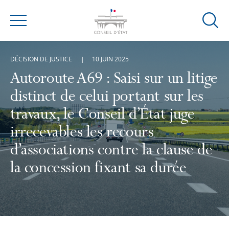
Ouvrir
Menu
la
modal
DÉCISION DE JUSTICE
10 JUIN 2025
de
reche
Autoroute A69 : Saisi sur un litige
distinct de celui portant sur les
travaux, le Conseil d’État juge
irrecevables les recours
d’associations contre la clause de
la concession fixant sa durée