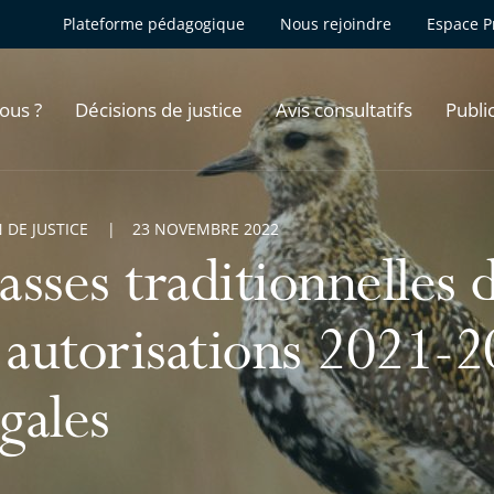
Plateforme pédagogique
Nous rejoindre
Espace P
ous ?
Décisions de justice
Avis consultatifs
Publi
 DE JUSTICE
23 NOVEMBRE 2022
sses traditionnelles d
s autorisations 2021-
égales