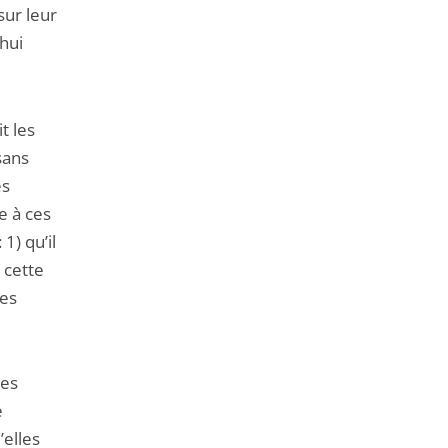
sur leur
’hui
t les
sans
es
e à ces
1) qu’il
 cette
res
ces
e
’elles