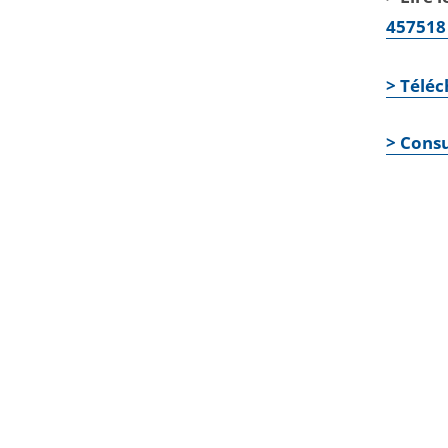
457518 
> Télé
> Consu