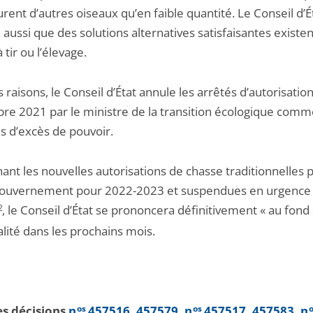
rent d’autres oiseaux qu’en faible quantité. Le Conseil d’É
aussi que des solutions alternatives satisfaisantes existent
 tir ou l’élevage.
 raisons, le Conseil d’État annule les arrêtés d’autorisation
bre 2021 par le ministre de la transition écologique com
s d’excès de pouvoir.
nt les nouvelles autorisations de chasse traditionnelles p
Gouvernement pour 2022-2023 et suspendues en urgence 
2
, le Conseil d’État se prononcera définitivement « au fond 
alité dans les prochains mois.
les décisions
n
os
457516, 457579
,
n
os
457517, 457583
,
n