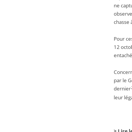
ne captu
observe 
chasse à
Pour ces
12 octo
entaché
Concerna
par le 
dernier
leur lég
> Lire 