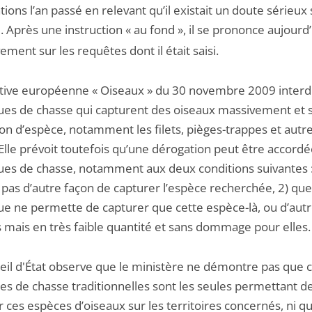
tions l’an passé en relevant qu’il existait un doute sérieux 
1
. Après une instruction « au fond », il se prononce aujourd
vement sur les requêtes dont il était saisi.
ctive européenne « Oiseaux » du 30 novembre 2009 interdi
ues de chasse qui capturent des oiseaux massivement et 
ion d’espèce, notamment les filets, pièges-trappes et autr
Elle prévoit toutefois qu’une dérogation peut être accordé
ues de chasse, notamment aux deux conditions suivantes : 
 pas d’autre façon de capturer l’espèce recherchée, 2) que
ue ne permette de capturer que cette espèce-là, ou d’aut
 mais en très faible quantité et sans dommage pour elles.
eil d'État observe que le ministère ne démontre pas que 
s de chasse traditionnelles sont les seules permettant d
 ces espèces d’oiseaux sur les territoires concernés, ni qu