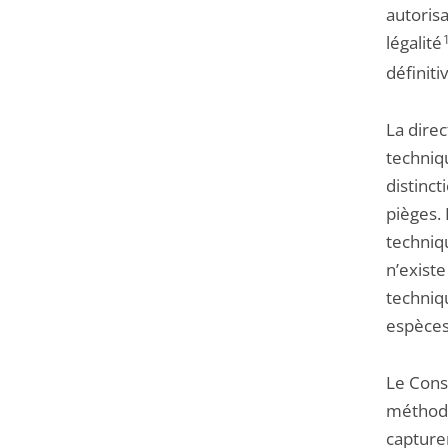
autorisa
légalité
définiti
La dire
techniq
distinct
pièges. 
techniq
n’existe
techniq
espèces
Le Cons
méthode
capturer