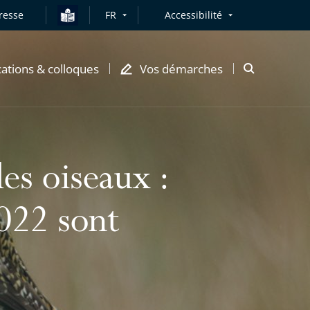
resse
FR
Accessibilité
cations & colloques
Vos démarches
Ouvrir
la
modale
de
recherche
es oiseaux :
2022 sont