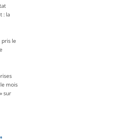
tat
 : la
 pris le
me
rises
le mois
» sur
os