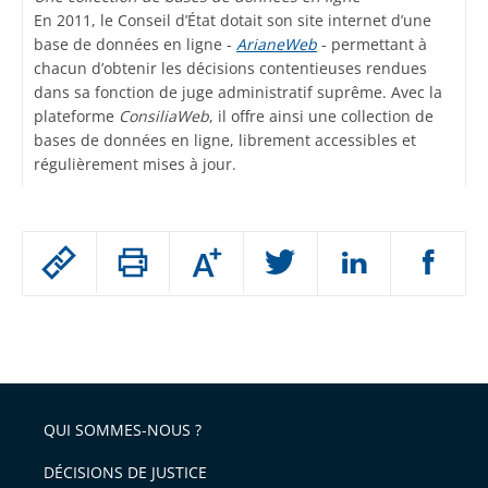
En 2011, le Conseil d’État dotait son site internet d’une
base de données en ligne -
ArianeWeb
- permettant à
chacun d’obtenir les décisions contentieuses rendues
dans sa fonction de juge administratif suprême. Avec la
plateforme
ConsiliaWeb
, il offre ainsi une collection de
bases de données en ligne, librement accessibles et
régulièrement mises à jour.
Passer
Augmenter
le
ou
réduire
partage
Passer
la
taille
de
le
de
la
l'article
partage
police
pour
de
arriver
QUI SOMMES-NOUS ?
l'article
après
pour
DÉCISIONS DE JUSTICE