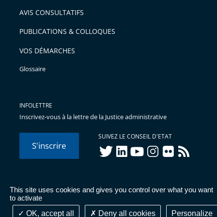
arriver
AVIS CONSULTATIFS
avant
PUBLICATIONS & COLLOQUES
VOS DÉMARCHES
Glossaire
INFOLETTRE
Inscrivez-vous à la lettre de la Justice administrative
SUIVEZ LE CONSEIL D'ETAT
S'inscrire
twitter
linkedIn
youtube
instagram
flickr
rss
This site uses cookies and gives you control over what you want
© Conseil d'État 2026 -
Mentions légales
-
Cookies
-
Données
to activate
personnelles
-
Publications administratives
-
Accessibilité :
partiellement conforme
OK, accept all
Deny all cookies
Personalize