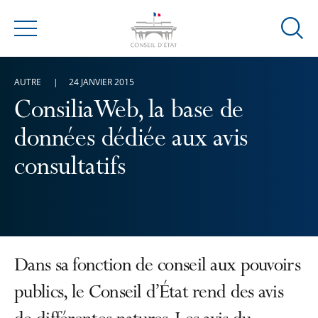
Ouvrir
Menu
la
modal
AUTRE
24 JANVIER 2015
de
reche
ConsiliaWeb, la base de
données dédiée aux avis
consultatifs
Dans sa fonction de conseil aux pouvoirs
publics, le Conseil d’État rend des avis